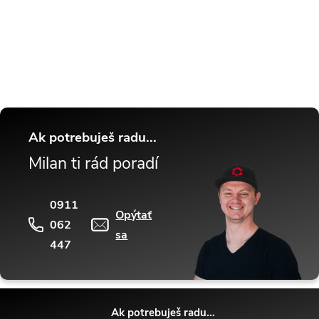
Buďte v obraze! Novinky, rozhovory,
tipy a triky.
Ak potrebuješ radu...
Milan ti rád poradí
0911
Opýtať
062
sa
447
Ak potrebuješ radu...