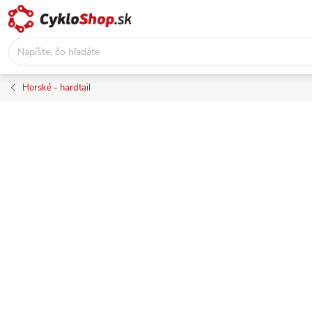
Prejsť
na
obsah
Horské - hardtail