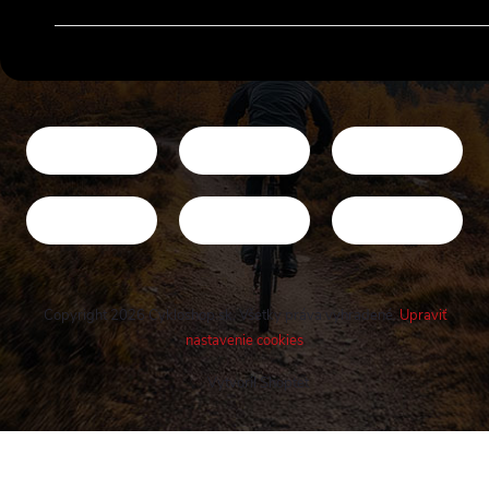
Copyright 2026
Cykloshop.sk
. Všetky práva vyhradené.
Upraviť
nastavenie cookies
Vytvoril Shoptet