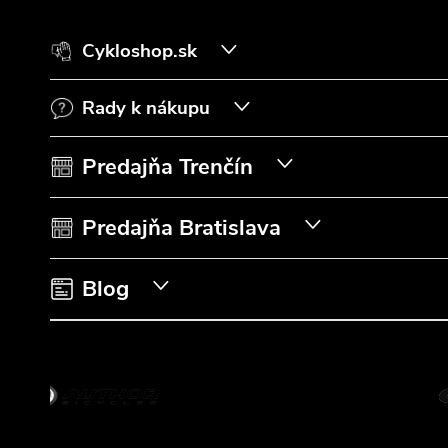
á
Cykloshop.sk
p
Rady k nákupu
ä
t
Predajňa Trenčín
i
Predajňa Bratislava
e
Blog