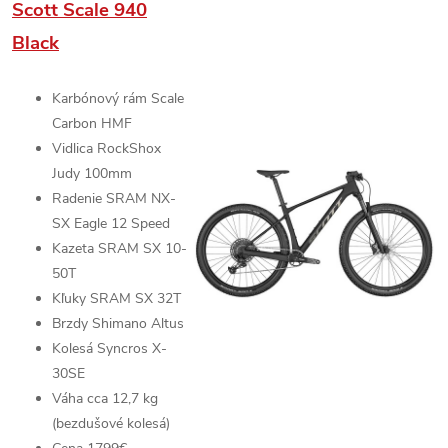
Scott Scale 940
Black
Karbónový rám
Scale
Carbon HMF
Vidlica
RockShox
Judy
100mm
Radenie
SRAM NX-
SX Eagle
12 Speed
Kazeta
SRAM SX
10-
50T
Kľuky
SRAM SX
32T
Brzdy
Shimano Altus
Kolesá
Syncros X-
30SE
Váha cca 12,7 kg
(bezdušové kolesá)