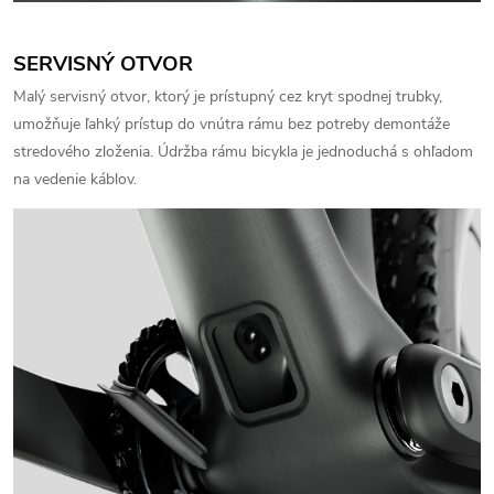
SERVISNÝ OTVOR
Malý servisný otvor, ktorý je prístupný cez kryt spodnej trubky,
umožňuje ľahký prístup do vnútra rámu bez potreby demontáže
stredového zloženia.
Údržba rámu bicykla je jednoduchá s ohľadom
na vedenie káblov.