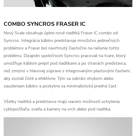
COMBO SYNCROS FRASER IC
Nový Scale obsahuje úplne nové riaditká Fraser iC combo od
Syncros. Integrácia káblov predstavuje množstvo jedinečných
problémov a Fraser bol navrhnutý čiastočne na riešenie tohto
problému. Dizajnéri spoločnosti Syncros pracovali na tvare, ktorý
umožňuje káblom prejsť pod riaditkami a po stranách predstavca,
než zmiznú v hlavovej súprave s integrovanými plastovými časťami,
aby zostali čisté a efektívne. Tým sa zabráni ohybom alebo
zauzleniam káblov a poskytne sa minimalistická predná časť.
Všetky riaditká a predstavce majú viacero možností uchytenia
cyklopočítača, svetla a kamery na vrch alebo pod riaditka.