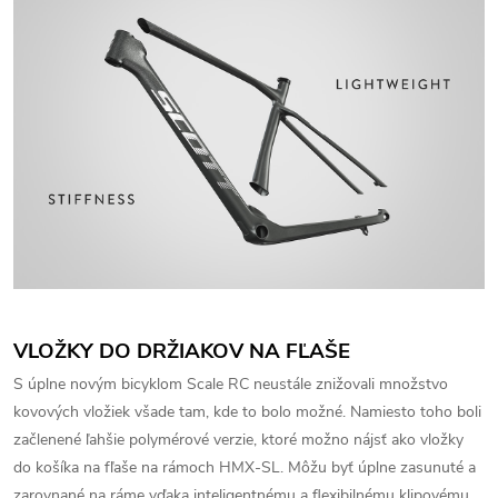
VLOŽKY DO DRŽIAKOV NA FĽAŠE
S úplne novým bicyklom Scale RC neustále znižovali množstvo
kovových vložiek všade tam, kde to bolo možné. Namiesto toho boli
začlenené ľahšie polymérové ​​verzie, ktoré možno nájsť ako vložky
do košíka na fľaše na rámoch HMX-SL. Môžu byť úplne zasunuté a
zarovnané na ráme vďaka inteligentnému a flexibilnému klipovému