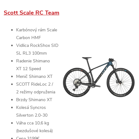
Scott Scale RC Team
Karbónový rám
Scale
Carbon HMF
Vidlica
RockShox SID
SL RL
3 100mm
Radenie
Shimano
XT
12 Speed
Menič
Shimano XT
SCOTT RideLoc 2 /
2
režimy odpruženia
Brzdy
Shimano XT
Kolesá
Syncros
Silverton 2.0-30
Váha cca 10,6 kg
(bezdušové kolesá)
Cena 3199€