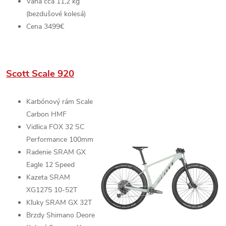
Váha cca 11,2 kg
(bezdušové kolesá)
Cena 3499€
Scott Scale 920
Karbónový rám
Scale
Carbon HMF
Vidlica
FOX 32 SC
Performance
100mm
Radenie
SRAM GX
Eagle
12 Speed
Kazeta
SRAM
XG1275
10-52T
Kľuky
SRAM GX
32T
Brzdy
Shimano Deore