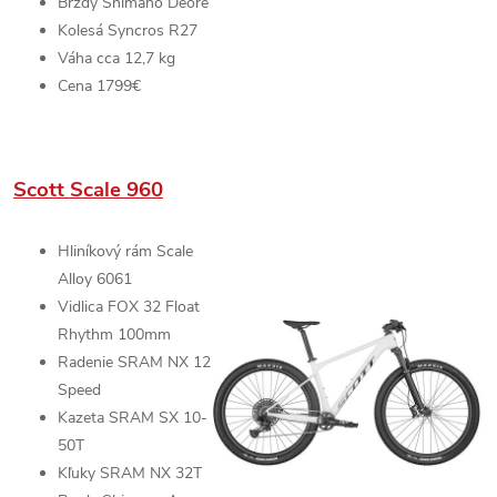
Brzdy
Shimano Deore
Kolesá
Syncros R27
Váha cca 12,7 kg
Cena 1799€
Scott Scale 960
Hliníkový rám
Scale
Alloy 6061
Vidlica
FOX 32 Float
Rhythm
100mm
Radenie
SRAM NX
12
Speed
Kazeta SRAM SX 10-
50T
Kľuky
SRAM NX
32T