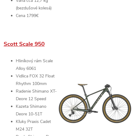
Váha cca 12,7 kg
(bezdušové kolesá)
Cena 1799€
Scott Scale 950
Hliníkový rám
Scale
Alloy 6061
Vidlica
FOX 32 Float
Rhythm
100mm
Radenie
Shimano XT-
Deore
12 Speed
Kazeta Shimano
Deore 10-51T
Kľuky Praxis Cadet
M24 32T