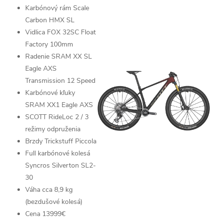
Karbónový rám
Scale
Carbon HMX SL
Vidlica
FOX 32SC Float
Factory
100mm
Radenie
SRAM XX SL
Eagle AXS
Transmission
12 Speed
Karbónové kľuky
SRAM XX1 Eagle AXS
SCOTT RideLoc 2 /
3
režimy odpruženia
Brzdy
Trickstuff Piccola
Full karbónové kolesá
Syncros Silverton SL2-
30
Váha cca 8,9 kg
(bezdušové kolesá)
Cena 13999€