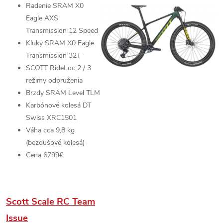
Radenie
SRAM X0
Eagle AXS
Transmission
12 Speed
Kľuky SRAM X0 Eagle
Transmission 32T
SCOTT RideLoc 2 /
3
režimy odpruženia
Brzdy
SRAM Level TLM
Karbónové kolesá
DT
Swiss XRC1501
Váha cca 9,8 kg
(bezdušové kolesá)
Cena 6799€
Scott Scale RC Team
Issue