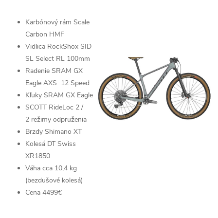
Karbónový rám
Scale
Carbon HMF
Vidlica
RockShox SID
SL Select RL
100mm
Radenie
SRAM GX
Eagle AXS
12 Speed
Kľuky SRAM GX Eagle
SCOTT RideLoc 2 /
2
režimy odpruženia
Brzdy
Shimano XT
Kolesá
DT Swiss
XR1850
Váha cca 10,4 kg
(bezdušové kolesá)
Cena 4499€