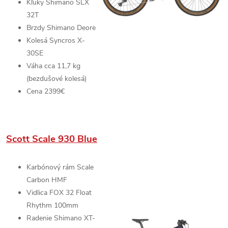
Kľuky
Shimano SLX
32T
Brzdy
Shimano Deore
Kolesá
Syncros X-
30SE
Váha cca 11,7 kg
(bezdušové kolesá)
Cena 2399€
Scott Scale 930 Blue
Karbónový rám
Scale
Carbon HMF
Vidlica
FOX 32 Float
Rhythm
100mm
Radenie
Shimano XT-