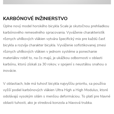
KARBÓNOVÉ INŽINIERSTVO
Úplne nový model horského bicykla Scale je skutočnou prehliadkou
karbónového remeselného spracovania.
Vyváženie charakteristík
rôznych uhlíkových vlákien vytvára špecifický mix pre každú časť
bicykla a rozvíja charakter bicykla.
Vyváženie sofistikovanej zmesi
rôznych uhlíkových vlákien v jednom systéme a ponechanie
materiálov robiť to, na čo majú, je ukážkou odbornosti v oblasti
karbónu, ktorú získali za 30 rokov, v spojení s neustálou snahou o
inovácie.
V oblastiach, kde má tuhosť bicykla najvyššiu prioritu, sa používa
vyšší podiel karbónových vlákien Ultra High a High Modulus, ktoré
odolávajú vysokým silám s menšou deformáciou.
To platí pre hlavné
oblasti tuhosti, ako je stredová konzola a hlavová trubka.