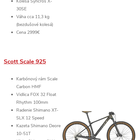
Kolesá
Syncros X-
30SE
Váha cca 11,3 kg
(bezdušové kolesá)
Cena 2999€
Scott Scale 925
Karbónový rám
Scale
Carbon HMF
Vidlica
FOX 32 Float
Rhythm
100mm
Radenie
Shimano XT-
SLX
12 Speed
Kazeta
Shimano Deore
10-51T