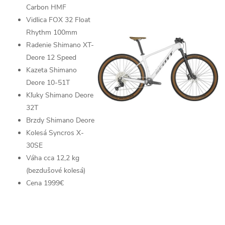
Carbon HMF
Vidlica
FOX 32 Float
Rhythm
100mm
Radenie
Shimano XT-
Deore
12 Speed
Kazeta
Shimano
Deore 10-51T
Kľuky
Shimano Deore
32T
Brzdy
Shimano Deore
Kolesá
Syncros X-
30SE
Váha cca 12,2 kg
(bezdušové kolesá)
Cena 1999€