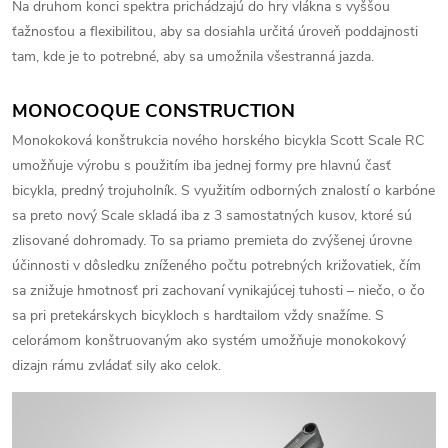
Na druhom konci spektra prichádzajú do hry vlákna s vyššou
ťažnosťou a flexibilitou, aby sa dosiahla určitá úroveň poddajnosti
tam, kde je to potrebné, aby sa umožnila všestranná jazda.
MONOCOQUE CONSTRUCTION
Monokoková konštrukcia nového horského bicykla Scott Scale RC
umožňuje výrobu s použitím iba jednej formy pre hlavnú časť
bicykla, predný trojuholník.
S využitím odborných znalostí o karbóne
sa preto nový Scale skladá iba z 3 samostatných kusov, ktoré sú
zlisované dohromady.
To sa priamo premieta do zvýšenej úrovne
účinnosti v dôsledku zníženého počtu potrebných križovatiek, čím
sa znižuje hmotnosť pri zachovaní vynikajúcej tuhosti – niečo, o čo
sa pri pretekárskych bicykloch s hardtailom vždy snažíme.
S
celorámom konštruovaným ako systém umožňuje monokokový
dizajn rámu zvládať sily ako celok.