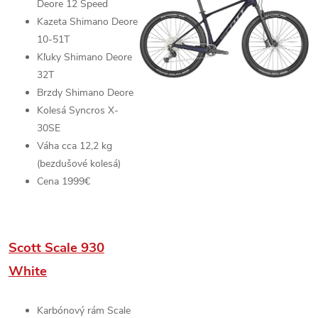
Deore
12 Speed
Kazeta
Shimano Deore
10-51T
Kľuky
Shimano Deore
32T
Brzdy
Shimano Deore
Kolesá
Syncros X-
30SE
Váha cca 12,2 kg
(bezdušové kolesá)
Cena 1999€
Scott Scale 930
White
Karbónový rám
Scale