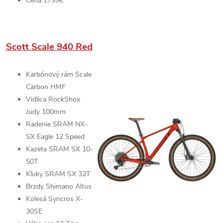
Cena 1799€
Scott Scale 940 Red
Karbónový rám
Scale
Carbon HMF
Vidlica
RockShox
Judy
100mm
Radenie
SRAM NX-
SX Eagle
12 Speed
Kazeta
SRAM SX
10-
50T
Kľuky
SRAM SX
32T
Brzdy
Shimano Altus
Kolesá
Syncros X-
30SE