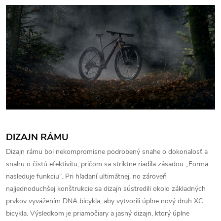
DIZAJN RÁMU
Dizajn rámu bol nekompromisne podrobený snahe o dokonalosť a
snahu o čistú efektivitu, pričom sa striktne riadila zásadou „Forma
nasleduje funkciu“. Pri hľadaní ultimátnej, no zároveň
najjednoduchšej konštrukcie sa dizajn sústredili okolo základných
prvkov vyvážením DNA bicykla, aby vytvorili úplne nový druh XC
bicykla. Výsledkom je priamočiary a jasný dizajn, ktorý úplne