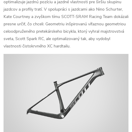
optimalizuje jazdnú pozíciu a jazdné vlastnosti pre širšiu skupinu
jazdcov a profily tratí.
V spolupráci s jazdcami ako Nino Schurter,
Kate Courtney a zvyškom tímu SCOTT-SRAM Racing Team dokázali
presne určiť, čo chceli: Geometriu inšpirovanú víťaznou geometriou
celoodpruženého pretekárskeho bicykla, ktorý vyhral majstrovstvá
sveta, Scott Spark RC, ale optimalizovaný tak, aby vydobyl
vlastnosti čistokrvného XC hardtailu.