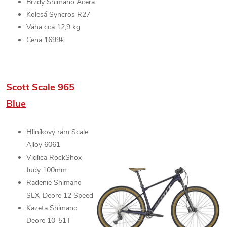
Brzdy
Shimano Acera
Kolesá
Syncros R27
Váha cca 12,9 kg
Cena 1699€
Scott Scale 965
Blue
Hliníkový rám
Scale
Alloy 6061
Vidlica
RockShox
Judy
100mm
Radenie
Shimano
SLX-Deore
12 Speed
Kazeta Shimano
Deore 10-51T