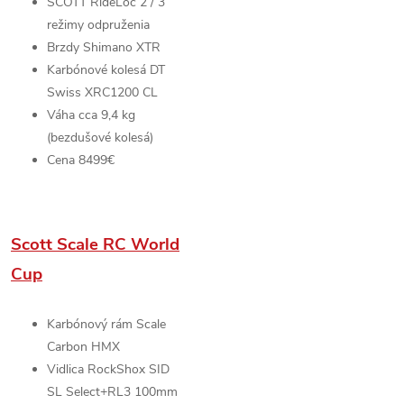
SCOTT RideLoc 2 /
3
režimy odpruženia
Brzdy
Shimano XTR
Karbónové kolesá
DT
Swiss XRC1200 CL
Váha cca 9,4 kg
(bezdušové kolesá)
Cena 8499€
Scott Scale RC World
Cup
Karbónový rám
Scale
Carbon HMX
Vidlica RockShox SID
SL Select+RL3 100mm