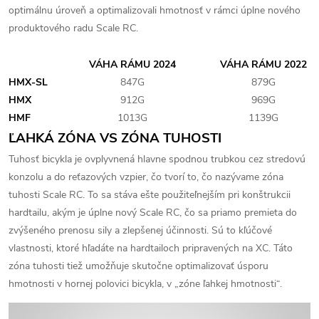
optimálnu úroveň a optimalizovali hmotnosť v rámci úplne nového
produktového radu Scale RC.
VÁHA RÁMU 2024
VÁHA RÁMU 2022
HMX-SL
847G
879G
HMX
912G
969G
HMF
1013G
1139G
ĽAHKÁ ZÓNA VS ZÓNA TUHOSTI
Tuhosť bicykla je ovplyvnená hlavne spodnou trubkou cez stredovú
konzolu a do reťazových vzpier, čo tvorí to, čo nazývame zóna
tuhosti Scale RC.
To sa stáva ešte použiteľnejším pri konštrukcii
hardtailu, akým je úplne nový Scale RC, čo sa priamo premieta do
zvýšeného prenosu sily a zlepšenej účinnosti. Sú to kľúčové
vlastnosti, ktoré hľadáte na hardtailoch pripravených na XC.
Táto
zóna tuhosti tiež umožňuje skutočne optimalizovať úsporu
hmotnosti v hornej polovici bicykla, v „zóne ľahkej hmotnosti“.