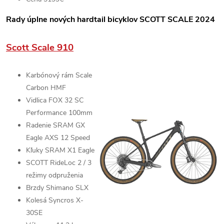
Rady úplne nových hardtail bicyklov SCOTT SCALE 2024
Scott Scale 910
Karbónový rám
Scale
Carbon HMF
Vidlica
FOX 32 SC
Performance
100mm
Radenie
SRAM GX
Eagle AXS
12 Speed
Kľuky SRAM X1 Eagle
SCOTT RideLoc 2 /
3
režimy odpruženia
Brzdy
Shimano SLX
Kolesá
Syncros X-
30SE