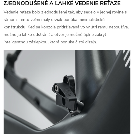
ZJEDNODUŠENÉ A ĽAHKÉ VEDENIE REŤAZE
Vedenie reťaze bolo zjednodušené tak, aby sedelo v jednej rovine s
rámom.
Tento veľmi malý držiak ponúka minimalistickú
konštrukciu.
Keď sa konzola pridržiavaná vo vnútri rámu nepoužíva,
možno ju ľahko odstrániť a otvor je možné úplne zakryť
inteligentnou záslepkou, ktorá ponúka čistý dizajn.