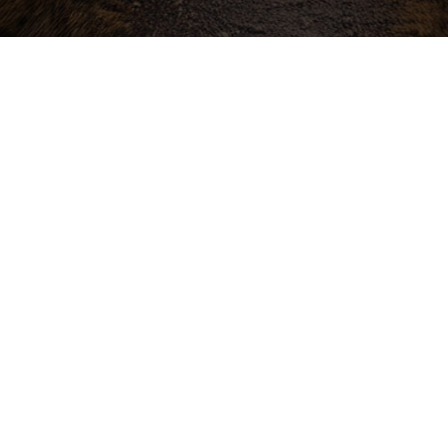
Buďte v obraze! Novinky, rozhovory,
tipy a triky.