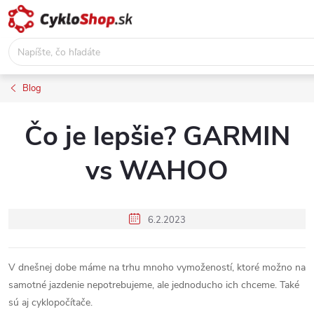
Prejsť
na
obsah
Blog
Čo je lepšie? GARMIN
vs WAHOO
6.2.2023
V dnešnej dobe máme na trhu mnoho vymožeností, ktoré možno na
samotné jazdenie nepotrebujeme, ale jednoducho ich chceme. Také
sú aj cyklopočítače.