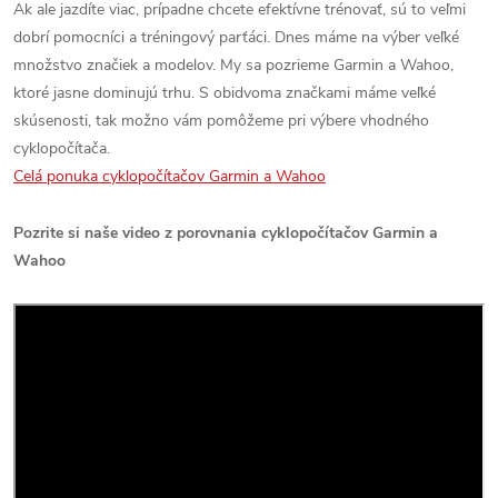
Ak ale jazdíte viac, prípadne chcete efektívne trénovať, sú to veľmi
dobrí pomocníci a tréningový parťáci. Dnes máme na výber veľké
množstvo značiek a modelov. My sa pozrieme Garmin a Wahoo,
ktoré jasne dominujú trhu. S obidvoma značkami máme veľké
skúsenosti, tak možno vám pomôžeme pri výbere vhodného
cyklopočítača.
Celá ponuka cyklopočítačov Garmin a Wahoo
Pozrite si naše video z porovnania cyklopočítačov Garmin a
Wahoo