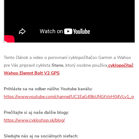
Tento článok a video o porovnaní cyklopočítačov Garmin a Wahoo
pre Vás pripravil cyklista
Stano,
ktorý osobne používa
cyklopočítač
Wahoo Elemnt Bolt V2 GPS
Prihláste sa na odber nášho Youtube kanálu:
https://www.youtube.com/channel/UC1EaG49bUNGtVoH04VLy1_g
Prečítajte si aj naše ďalšie blogy:
https://www.cykloshop.sk/blog/
Sledujte nás aj na sociálnych sieťach: