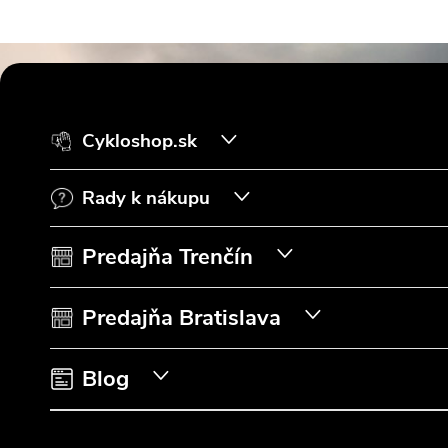
Z
á
Cykloshop.sk
p
Rady k nákupu
ä
t
Predajňa Trenčín
i
Predajňa Bratislava
e
Blog