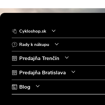
Z
á
Cykloshop.sk
p
Rady k nákupu
ä
t
Predajňa Trenčín
i
Predajňa Bratislava
e
Blog