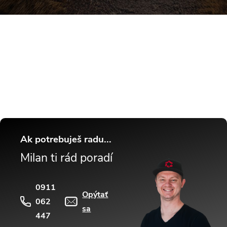
Buďte v obraze! Novinky, rozhovory,
tipy a triky.
Ak potrebuješ radu...
Milan ti rád poradí
0911
Opýtať
062
sa
447