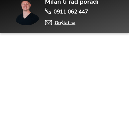
Milan ti rád poradí
0911 062 447
Opýtať sa