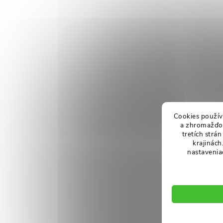
Cookies použív
a zhromažďov
tretích strá
krajinách
nastavenia