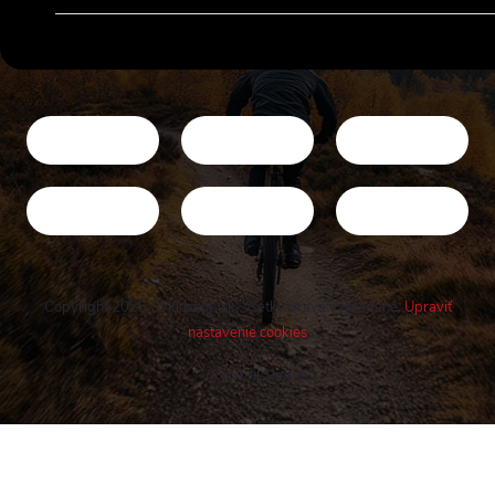
Copyright 2026
Cykloshop.sk
. Všetky práva vyhradené.
Upraviť
nastavenie cookies
Vytvoril Shoptet