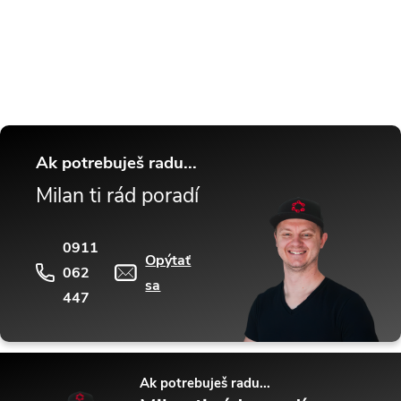
Buďte v obraze! Novinky, rozhovory,
tipy a triky.
Ak potrebuješ radu...
Milan ti rád poradí
0911
Opýtať
062
sa
447
Ak potrebuješ radu...