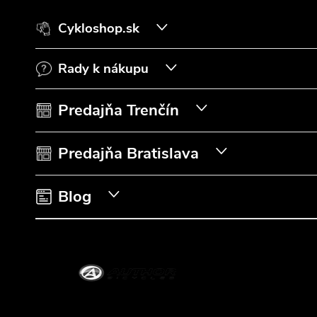
á
Cykloshop.sk
p
Rady k nákupu
ä
t
Predajňa Trenčín
i
Predajňa Bratislava
e
Blog