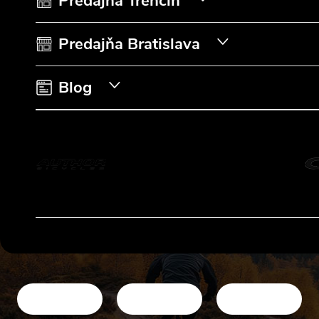
t
Predajňa Trenčín
i
Predajňa Bratislava
e
Blog