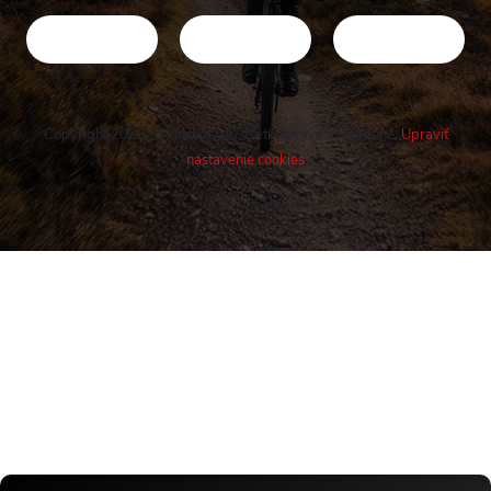
Copyright 2026
Cykloshop.sk
. Všetky práva vyhradené.
Upraviť
nastavenie cookies
Vytvoril Shoptet
Buďte v obraze! Novinky, rozhovory,
tipy a triky.