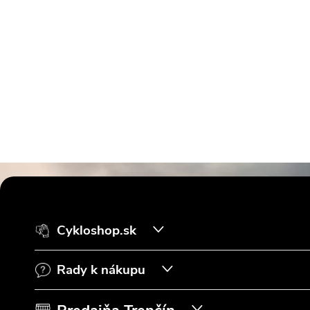
Z
á
Cykloshop.sk
p
Rady k nákupu
ä