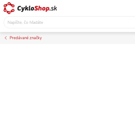
Prejsť
na
obsah
Predávané značky