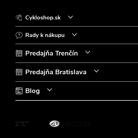
á
Cykloshop.sk
p
Rady k nákupu
ä
t
Predajňa Trenčín
i
Predajňa Bratislava
e
Blog