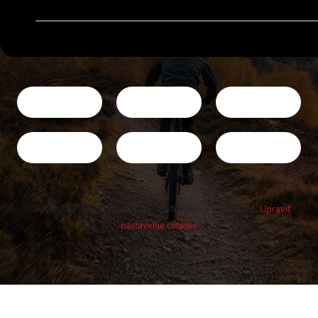
Copyright 2026
Cykloshop.sk
. Všetky práva vyhradené.
Upraviť
nastavenie cookies
Vytvoril Shoptet