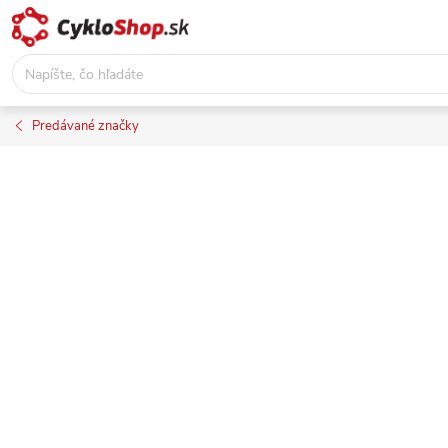
Prejsť
na
obsah
Predávané značky