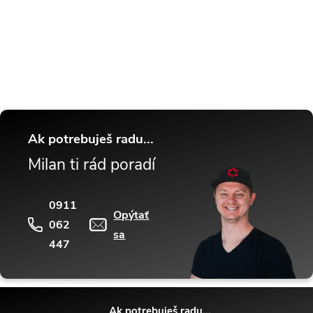
Buďte v obraze! Novinky, rozhovory,
tipy a triky.
Ak potrebuješ radu...
Milan ti rád poradí
0911
Opýtať
062
sa
447
Ak potrebuješ radu...