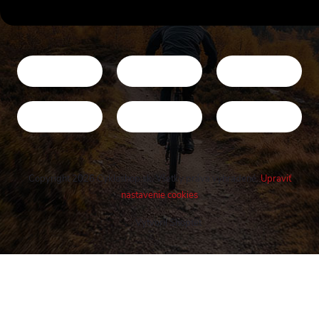
Copyright 2026
Cykloshop.sk
. Všetky práva vyhradené.
Upraviť
nastavenie cookies
Vytvoril Shoptet
Buďte v obraze! Novinky, rozhovory,