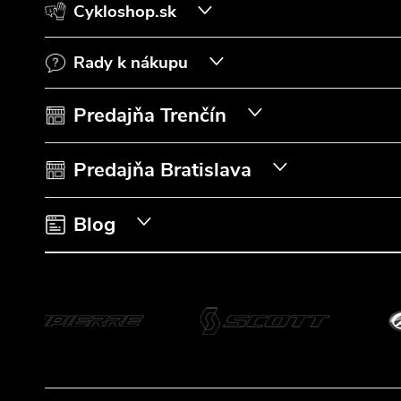
Cykloshop.sk
p
Rady k nákupu
ä
t
Predajňa Trenčín
i
Predajňa Bratislava
e
Blog