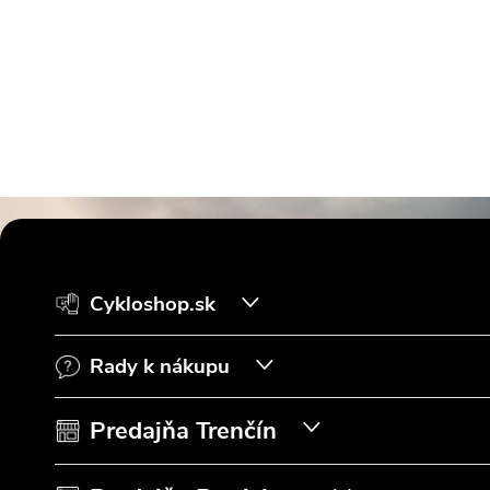
Z
á
Cykloshop.sk
p
Rady k nákupu
ä
t
Predajňa Trenčín