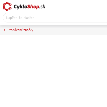
Prejsť
na
obsah
Predávané značky