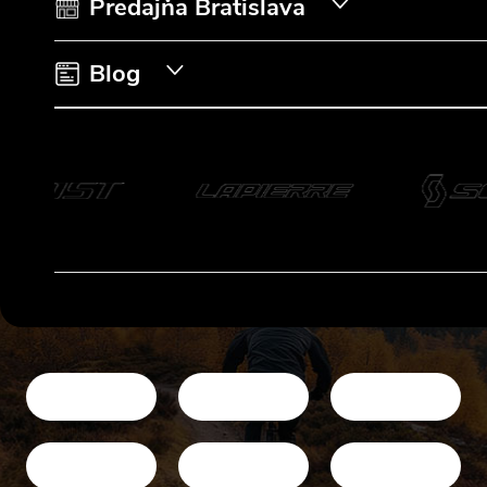
i
Predajňa Bratislava
e
Blog