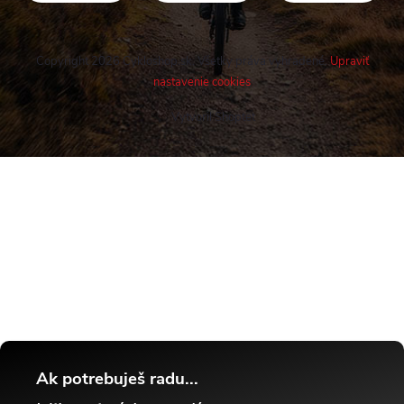
Copyright 2026
Cykloshop.sk
. Všetky práva vyhradené.
Upraviť
nastavenie cookies
Vytvoril Shoptet
Buďte v obraze! Novinky, rozhovory,
tipy a triky.
Ak potrebuješ radu...