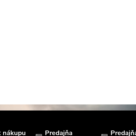
k nákupu
Predajňa
Predajň