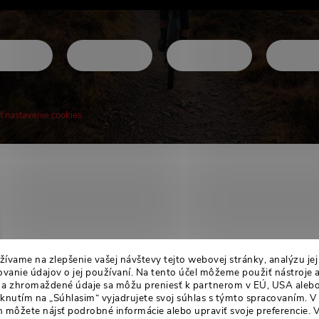
ť nastavenie cookies
! Novinky, rozhovory, tipy a triky.
ívame na zlepšenie vašej návštevy tejto webovej stránky, analýzu je
anie údajov o jej používaní. Na tento účel môžeme použiť nástroje 
án a zhromaždené údaje sa môžu preniesť k partnerom v EÚ, USA alebo
liknutím na „Súhlasim“ vyjadrujete svoj súhlas s týmto spracovaním. V
 môžete nájsť podrobné informácie alebo upraviť svoje preferencie.
V