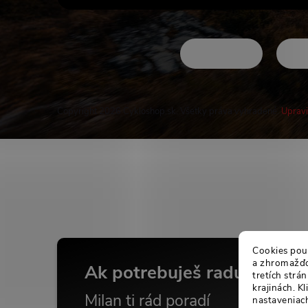
Copyright 2026
Cykloshop.sk
. Všetky práva vyhradené.
Upravi
Buďte v obraze
Cookies použ
a zhromažďov
Ak potrebuješ radu...
tretích str
krajinách. K
Milan ti rád poradí
nastaveniach