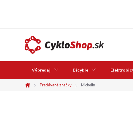
Prejsť
na
obsah
Výpredaj
Bicykle
Elektrobic
Predávané značky
Michelin
Domov