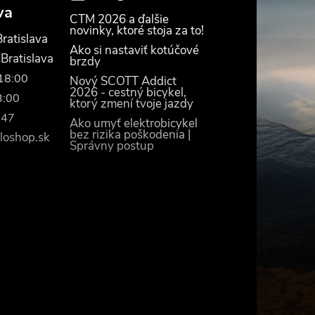
va
CTM 2026 a ďalšie
novinky, ktoré stoja za to!
ratislava
Ako si nastaviť kotúčové
 Bratislava
brzdy
–18:00
Nový SCOTT Addict
2026 - cestný bicykel,
3:00
ktorý zmení tvoje jazdy
447
Ako umyť elektrobicykel
bez rizika poškodenia |
loshop.sk
Správny postup