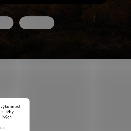
Vytvoril Shoptet
j výkonnosti
a služby
 iných
iac