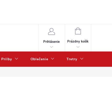
NÁKUPNÝ
KOŠÍK
Prázdny košík
Prihlásenie
Prilby
Oblečenie
Tretry
Poukazy