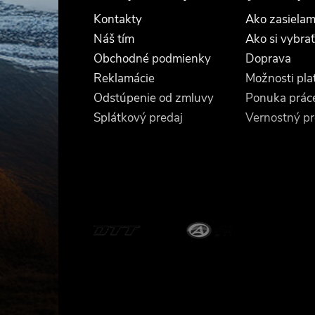
p
Kontakty
Ako zasielam
ä
Náš tím
Ako si vybrať
Obchodné podmienky
Doprava
t
Reklamácie
Možnosti pla
Odstúpenie od zmluvy
Ponuka prác
i
Splátkový predaj
Vernostný p
e