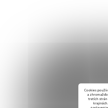
Cookies použív
a zhromažďov
tretích strá
krajinách
nastavenia