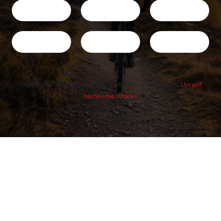
Copyright 2026
Cykloshop.sk
. Všetky práva vyhradené.
Upraviť
nastavenie cookies
Vytvoril Shoptet
Buďte v obraze! Novinky, rozhovory,
tipy a triky.