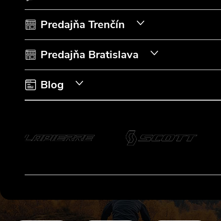
ä
t
Predajňa Trenčín
i
Predajňa Bratislava
e
Blog