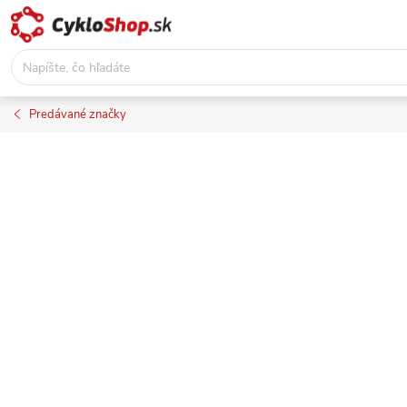
Prejsť
na
obsah
Predávané značky