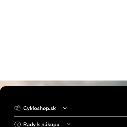
Z
á
Cykloshop.sk
p
Rady k nákupu