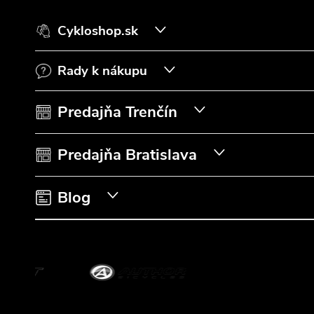
á
Cykloshop.sk
p
Rady k nákupu
ä
t
Predajňa Trenčín
i
Predajňa Bratislava
e
Blog