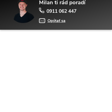
Milan ti rád poradí
0911 062 447
Opýtať sa