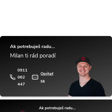
Buďte v obraze! Novinky, rozhovory,
tipy a triky.
Ak potrebuješ radu...
Milan ti rád poradí
0911
Opýtať
062
sa
447
Ak potrebuješ radu...