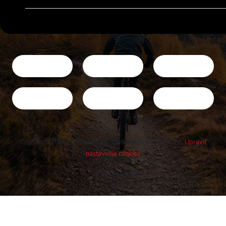
Copyright 2026
Cykloshop.sk
. Všetky práva vyhradené.
Upraviť
nastavenie cookies
Vytvoril Shoptet