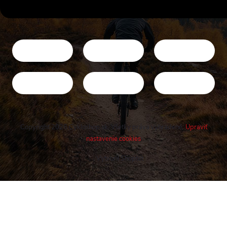
Copyright 2026
Cykloshop.sk
. Všetky práva vyhradené.
Upraviť
nastavenie cookies
Vytvoril Shoptet
Buďte v obraze! Novinky, rozhovory,