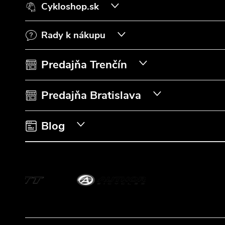
Cykloshop.sk
p
Rady k nákupu
ä
t
Predajňa Trenčín
i
Predajňa Bratislava
e
Blog