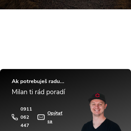
Buďte v obraze! Novinky, rozhovory,
tipy a triky.
Ak potrebuješ radu...
Milan ti rád poradí
0911
Opýtať
062
sa
447