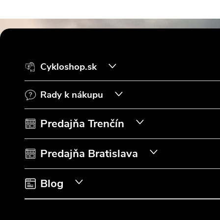
Z
á
Cykloshop.sk
p
Rady k nákupu
ä
t
Predajňa Trenčín
i
Predajňa Bratislava
e
Blog