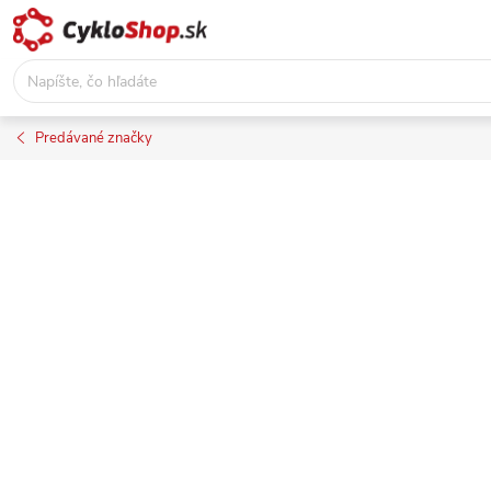
Prejsť
na
obsah
Predávané značky