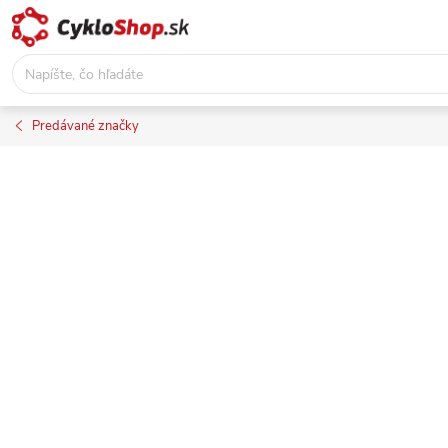
Prejsť
na
obsah
Predávané značky