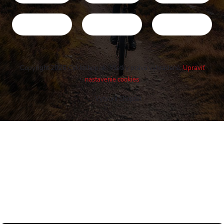
Copyright 2026
Cykloshop.sk
. Všetky práva vyhradené.
Upraviť
nastavenie cookies
Vytvoril Shoptet
Buďte v obraze! Novinky, rozhovory,
tipy a triky.