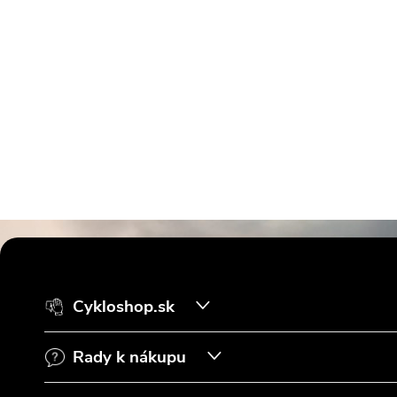
Z
á
Cykloshop.sk
p
Rady k nákupu
ä