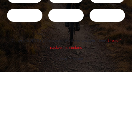
Copyright 2026
Cykloshop.sk
. Všetky práva vyhradené.
Upraviť
nastavenie cookies
Vytvoril Shoptet
Buďte v obraze! Novinky, rozhovory,
tipy a triky.