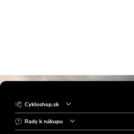
Z
á
Cykloshop.sk
p
Rady k nákupu
ä