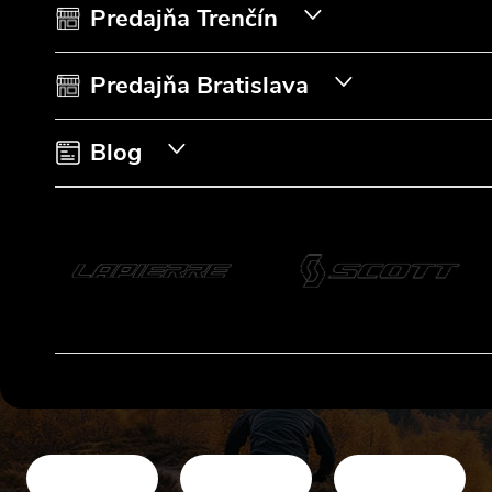
t
Predajňa Trenčín
i
Predajňa Bratislava
e
Blog