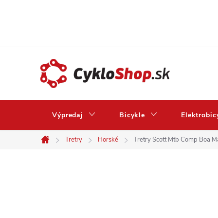
Prejsť
na
obsah
Výpredaj
Bicykle
Elektrobic
Tretry
Horské
Tretry Scott Mtb Comp Boa Ma
Domov