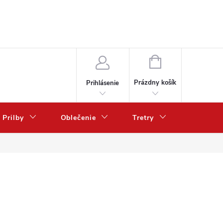
NÁKUPNÝ
KOŠÍK
Prázdny košík
Prihlásenie
Prilby
Oblečenie
Tretry
Poukazy