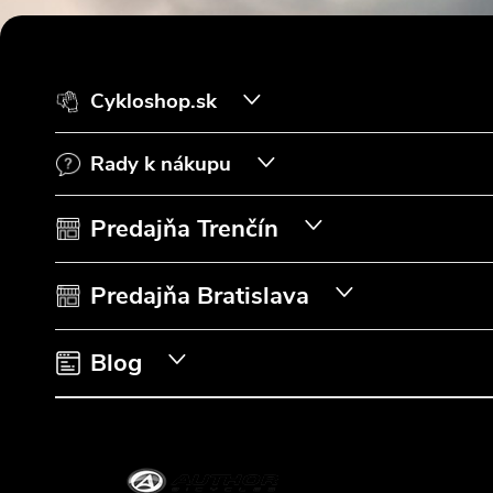
Z
á
Cykloshop.sk
p
Rady k nákupu
ä
t
Predajňa Trenčín
i
Predajňa Bratislava
e
Blog