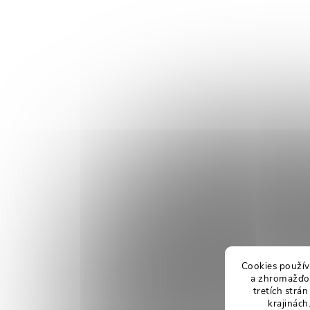
Cookies použív
a zhromažďov
tretích strá
krajinách