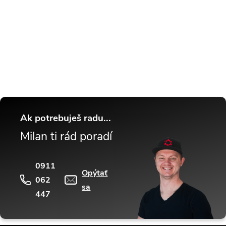
Buďte v obraze! Novinky, rozhovory,
tipy a triky.
Ak potrebuješ radu...
Milan ti rád poradí
0911
Opýtať
062
sa
447