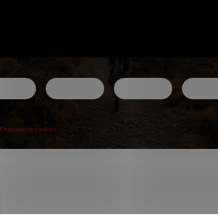
ť nastavenie cookies
! Novinky, rozhovory, tipy a triky.