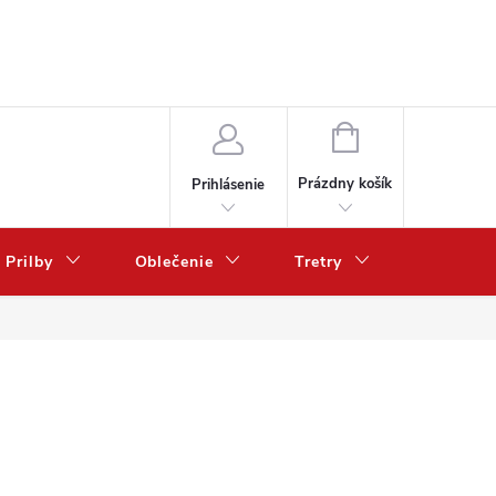
NÁKUPNÝ
KOŠÍK
Prázdny košík
Prihlásenie
Prilby
Oblečenie
Tretry
Poukazy