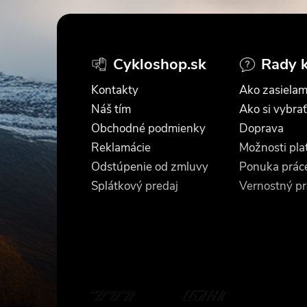
Z
á
Cykloshop.sk
Rady 
p
Kontakty
Ako zasielam
ä
Náš tím
Ako si vybrať
Obchodné podmienky
Doprava
t
Reklamácie
Možnosti pla
Odstúpenie od zmluvy
Ponuka prác
i
Splátkový predaj
Vernostný p
e