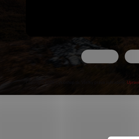
Copyright 2026
Cykloshop.sk
. Všetky práva vyhradené.
Upravi
Buďte v obraze