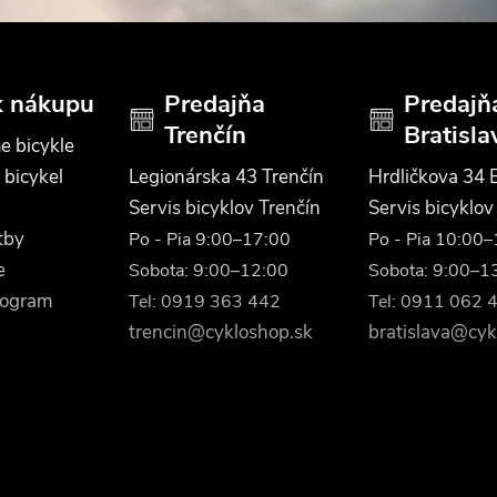
k nákupu
Predajňa
Predajň
Trenčín
Bratisla
e bicykle
 bicykel
Legionárska 43 Trenčín
Hrdličkova 34 B
Servis bicyklov Trenčín
Servis bicyklov
tby
Po - Pia 9:00–17:00
Po - Pia 10:00
e
Sobota: 9:00–12:00
Sobota: 9:00–1
rogram
Tel: 0919 363 442
Tel: 0911 062 
trencin@cykloshop.sk
bratislava@cyk