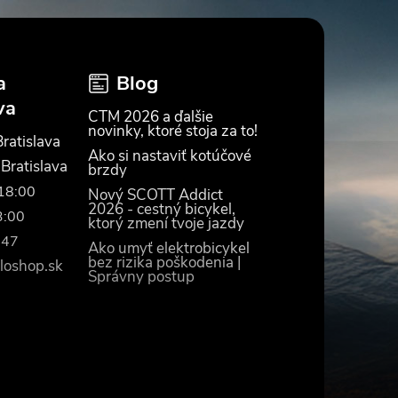
a
Blog
va
CTM 2026 a ďalšie
novinky, ktoré stoja za to!
ratislava
Ako si nastaviť kotúčové
 Bratislava
brzdy
–18:00
Nový SCOTT Addict
2026 - cestný bicykel,
3:00
ktorý zmení tvoje jazdy
447
Ako umyť elektrobicykel
bez rizika poškodenia |
loshop.sk
Správny postup