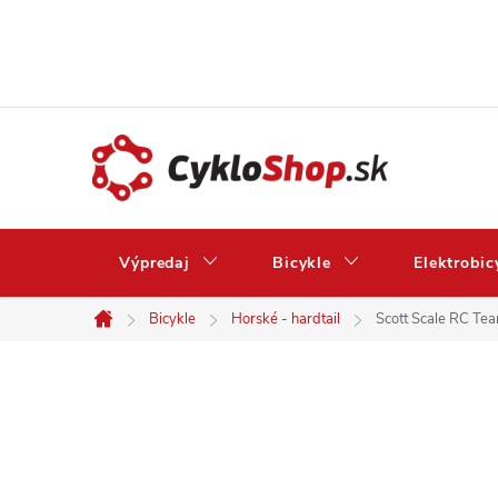
Prejsť
na
obsah
Výpredaj
Bicykle
Elektrobic
Bicykle
Horské - hardtail
Scott Scale RC Tea
Domov