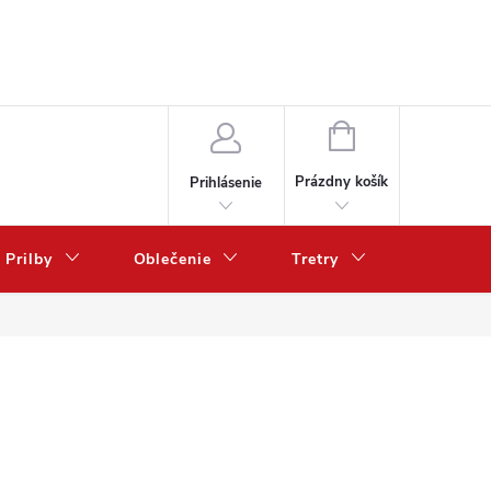
NÁKUPNÝ
KOŠÍK
Prázdny košík
Prihlásenie
Prilby
Oblečenie
Tretry
Poukazy