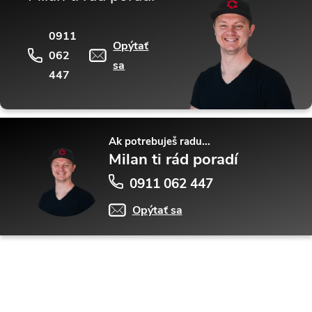
0911
Opýtať
062
sa
447
Ak potrebuješ radu...
Milan ti rád poradí
0911 062 447
Opýtať sa