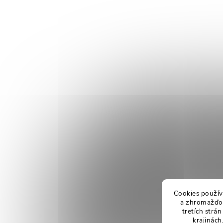
Cookies použív
a zhromažďov
tretích strá
krajinách