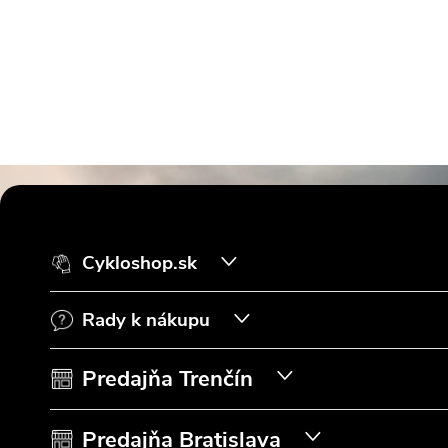
Z
á
Cykloshop.sk
p
Rady k nákupu
ä
t
Predajňa Trenčín
i
Predajňa Bratislava