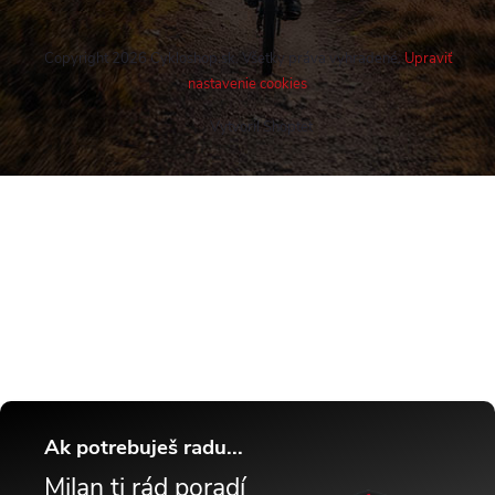
Copyright 2026
Cykloshop.sk
. Všetky práva vyhradené.
Upraviť
nastavenie cookies
Vytvoril Shoptet
Buďte v obraze! Novinky, rozhovory,
tipy a triky.
Ak potrebuješ radu...
Milan ti rád poradí