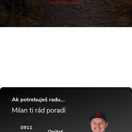
nastavenie cookies
Vytvoril Shoptet
Buďte v obraze! Novinky, rozhovory,
tipy a triky.
Ak potrebuješ radu...
Milan ti rád poradí
0911
Opýtať