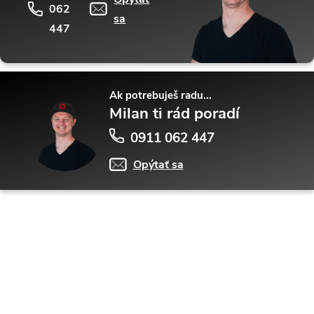
062
sa
447
Ak potrebuješ radu...
Milan ti rád poradí
0911 062 447
Opýtať sa