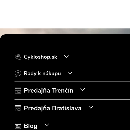
Z
á
Cykloshop.sk
p
Rady k nákupu
ä
t
Predajňa Trenčín
i
Predajňa Bratislava
e
Blog