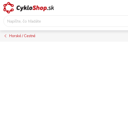
Prejsť
na
obsah
Horské / Cestné