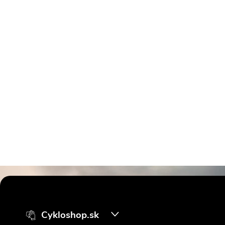
Z
á
Cykloshop.sk