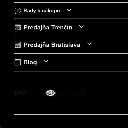
p
Rady k nákupu
ä
t
Predajňa Trenčín
i
Predajňa Bratislava
e
Blog