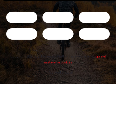
Copyright 2026
Cykloshop.sk
. Všetky práva vyhradené.
Upraviť
nastavenie cookies
Vytvoril Shoptet
Buďte v obraze! Novinky, rozhovory,
tipy a triky.