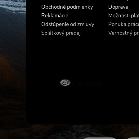
ä
Obchodné podmienky
Doprava
t
Reklamácie
Možnosti pla
Odstúpenie od zmluvy
Ponuka prác
i
Splátkový predaj
Vernostný p
e