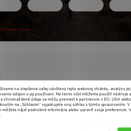
ť nastavenie cookies
! Novinky, rozhovory, tipy a triky.
ívame na zlepšenie vašej návštevy tejto webovej stránky, analýzu je
anie údajov o jej používaní. Na tento účel môžeme použiť nástroje 
án a zhromaždené údaje sa môžu preniesť k partnerom v EÚ, USA alebo
liknutím na „Súhlasim“ vyjadrujete svoj súhlas s týmto spracovaním. V
 môžete nájsť podrobné informácie alebo upraviť svoje preferencie.
V
u
.