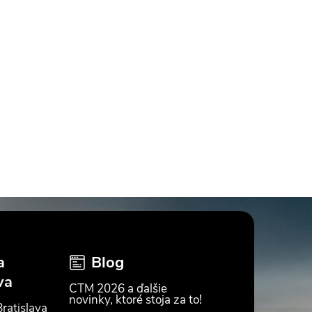
a
Blog
va
CTM 2026 a ďalšie
novinky, ktoré stoja za to!
ratislava