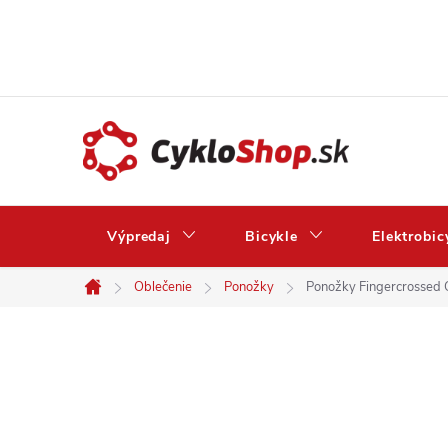
Prejsť
na
obsah
Výpredaj
Bicykle
Elektrobic
Oblečenie
Ponožky
Ponožky Fingercrossed C
Domov