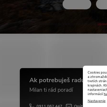
Copyright 2026
Cykloshop.sk
. Všetky práva vyhradené.
Upravi
Buďte v obraze
Cookies použ
a zhromažďov
Ak potrebuješ radu...
tretích str
krajinách. K
Milan ti rád poradí
nastaveniach
informácií
t
Nastavenie
0911 062 447
Opýtať sa