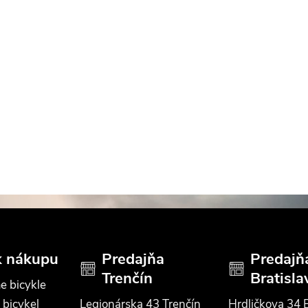
k nákupu
Predajňa
Predajň
Trenčín
Bratisla
e bicykle
 bicykel
Legionárska 43 Trenčín
Hrdličkova 34 B