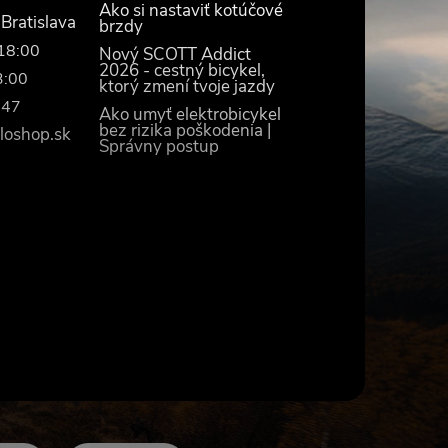
Ako si nastaviť kotúčové
 Bratislava
brzdy
–18:00
Nový SCOTT Addict
2026 - cestný bicykel,
3:00
ktorý zmení tvoje jazdy
447
Ako umyť elektrobicykel
bez rizika poškodenia |
loshop.sk
Správny postup