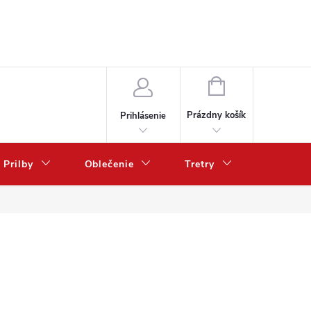
NÁKUPNÝ
KOŠÍK
Prázdny košík
Prihlásenie
Prilby
Oblečenie
Tretry
Poukazy