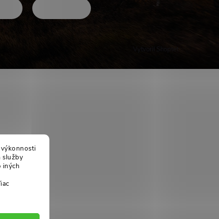
Vytvoril Shoptet
j výkonnosti
a služby
 iných
iac