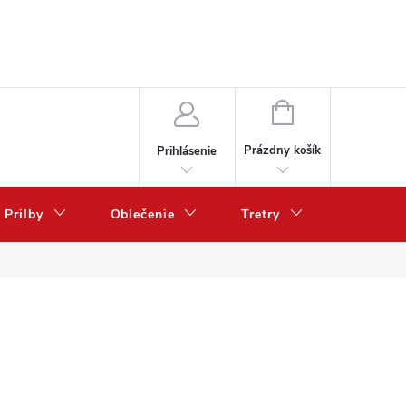
NÁKUPNÝ
KOŠÍK
Prázdny košík
Prihlásenie
Prilby
Oblečenie
Tretry
Poukazy