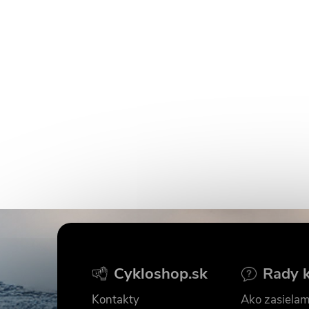
Z
á
Cykloshop.sk
Rady 
p
Kontakty
Ako zasielam