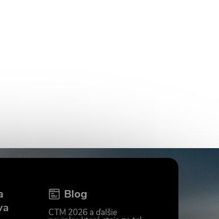
a
Blog
va
CTM 2026 a ďalšie