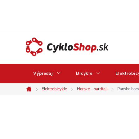
Prejsť
na
obsah
Výpredaj
Bicykle
Elektrobic
Elektrobicykle
Horské - hardtail
Pánske hors
Domov