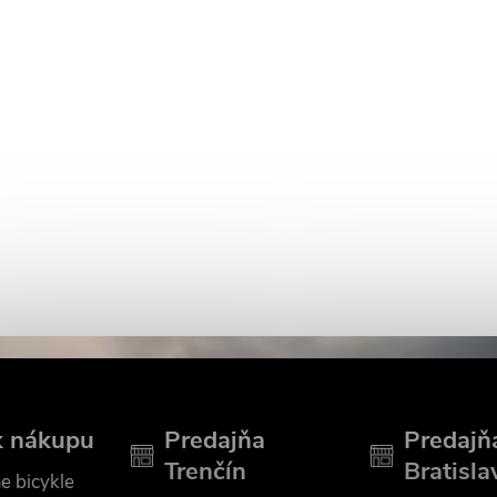
k nákupu
Predajňa
Predajň
Trenčín
Bratisla
e bicykle