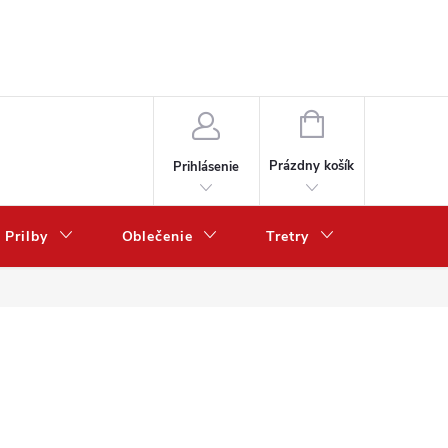
NÁKUPNÝ
KOŠÍK
Prázdny košík
Prihlásenie
Prilby
Oblečenie
Tretry
Poukazy