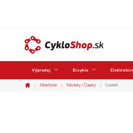
Prejsť
na
obsah
Výpredaj
Bicykle
Elektrobic
Oblečenie
Návleky / Čiapky
Castelli
Domov