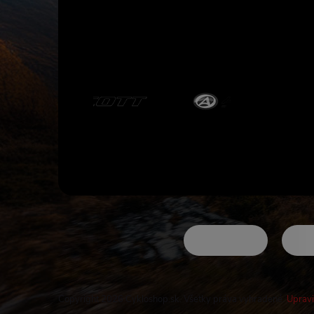
e
Copyright 2026
Cykloshop.sk
. Všetky práva vyhradené.
Upravi