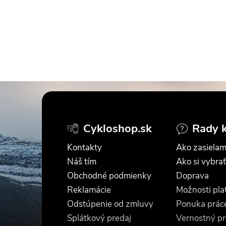
Z
á
Cykloshop.sk
Rady 
p
Kontakty
Ako zasielam
ä
Náš tím
Ako si vybrať
Obchodné podmienky
Doprava
t
Reklamácie
Možnosti pla
Odstúpenie od zmluvy
Ponuka prác
i
Splátkový predaj
Vernostný p