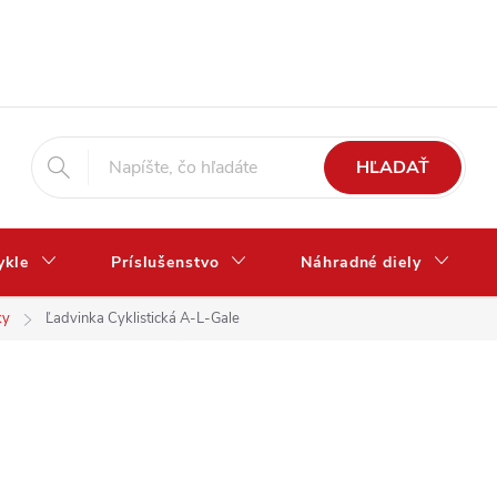
HĽADAŤ
ykle
Príslušenstvo
Náhradné diely
ky
Ľadvinka Cyklistická A-L-Gale