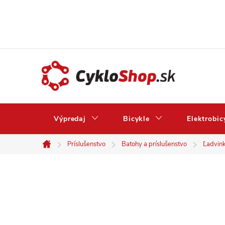
Prejsť
na
obsah
Výpredaj
Bicykle
Elektrobic
Príslušenstvo
Batohy a príslušenstvo
Ľadvin
Domov