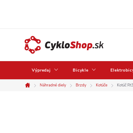
Prejsť
na
obsah
Výpredaj
Bicykle
Elektrobic
Náhradné diely
Brzdy
Kotúče
Kotúč Rt
Domov