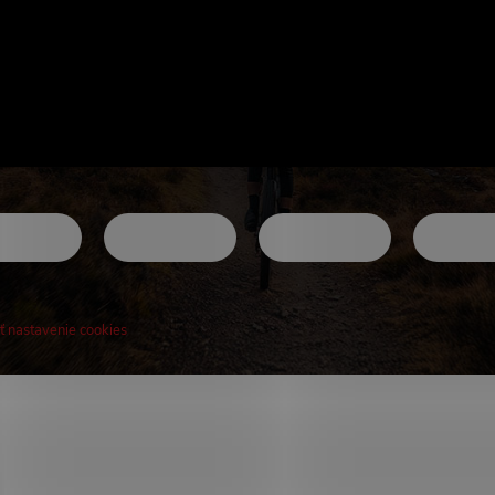
ť nastavenie cookies
! Novinky, rozhovory, tipy a triky.