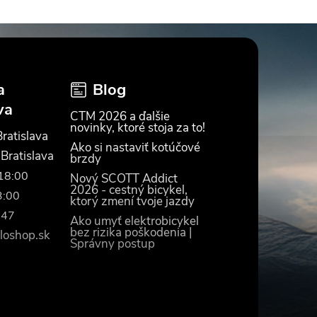
a
Blog
va
CTM 2026 a ďalšie
novinky, ktoré stoja za to!
ratislava
Ako si nastaviť kotúčové
 Bratislava
brzdy
–18:00
Nový SCOTT Addict
2026 - cestný bicykel,
3:00
ktorý zmení tvoje jazdy
447
Ako umyť elektrobicykel
bez rizika poškodenia |
loshop.sk
Správny postup