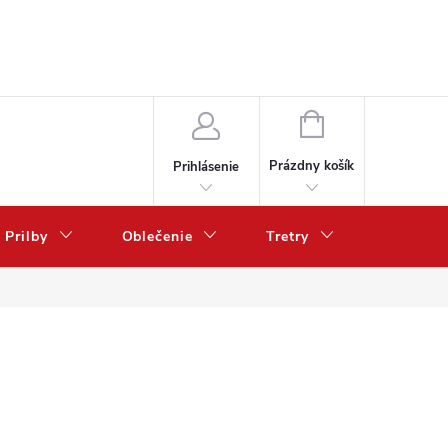
NÁKUPNÝ
KOŠÍK
Prázdny košík
Prihlásenie
Prilby
Oblečenie
Tretry
Poukazy