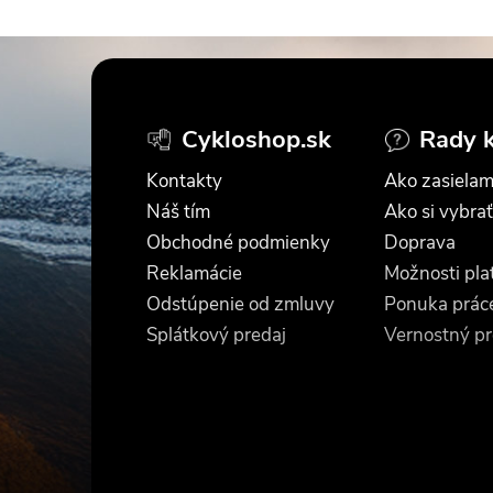
Z
á
Cykloshop.sk
Rady 
p
Kontakty
Ako zasielam
ä
Náš tím
Ako si vybrať
Obchodné podmienky
Doprava
t
Reklamácie
Možnosti pla
Odstúpenie od zmluvy
Ponuka prác
i
Splátkový predaj
Vernostný p
e