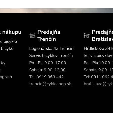
k nákupu
Predajňa
Predajň
Trenčín
Bratisla
e bicykle
 bicykel
Legionárska 43 Trenčín
Hrdličkova 34 B
Servis bicyklov Trenčín
Servis bicyklov
tby
Po - Pia 9:00–17:00
Po - Pia 10:00
e
Sobota: 9:00–12:00
Sobota: 9:00–1
rogram
Tel: 0919 363 442
Tel: 0911 062 
trencin@cykloshop.sk
bratislava@cyk