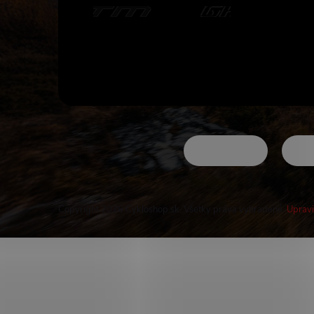
Copyright 2026
Cykloshop.sk
. Všetky práva vyhradené.
Upravi
Buďte v obraze