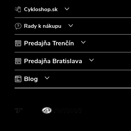
á
Cykloshop.sk
p
Rady k nákupu
ä
t
Predajňa Trenčín
i
Predajňa Bratislava
e
Blog