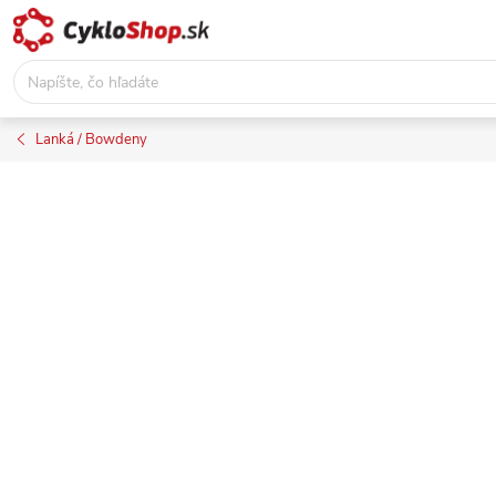
Prejsť
na
obsah
Lanká / Bowdeny