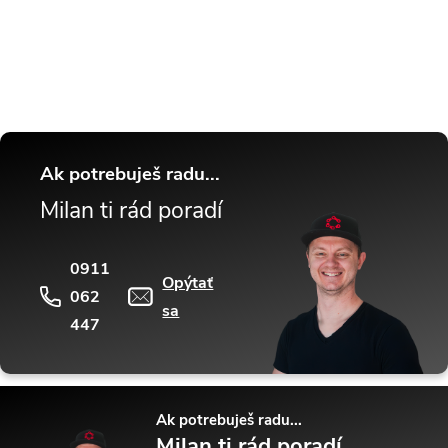
tipy a triky.
Ak potrebuješ radu...
Milan ti rád poradí
0911
Opýtať
062
sa
447
Ak potrebuješ radu...
Milan ti rád poradí