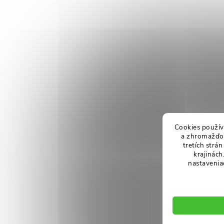
Cookies použív
a zhromažďov
tretích strá
krajinách
nastavenia