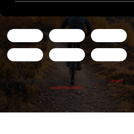
Copyright 2026
Cykloshop.sk
. Všetky práva vyhradené.
Upraviť
nastavenie cookies
Vytvoril Shoptet
Buďte v obraze! Novinky, rozhovory,