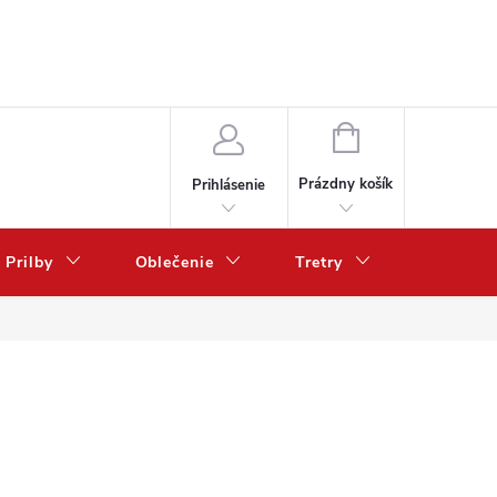
NÁKUPNÝ
KOŠÍK
Prázdny košík
Prihlásenie
Prilby
Oblečenie
Tretry
Poukazy