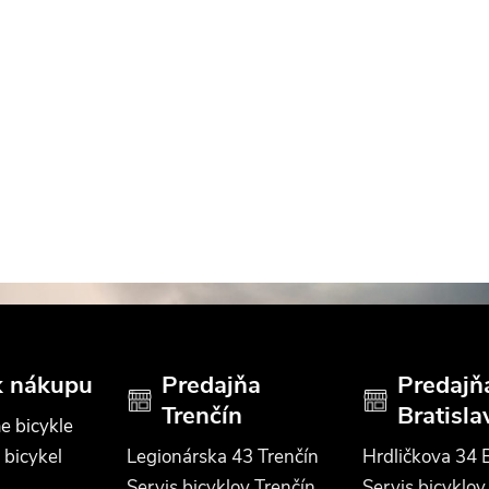
k nákupu
Predajňa
Predajň
Trenčín
Bratisla
e bicykle
 bicykel
Legionárska 43 Trenčín
Hrdličkova 34 B
Servis bicyklov Trenčín
Servis bicyklov