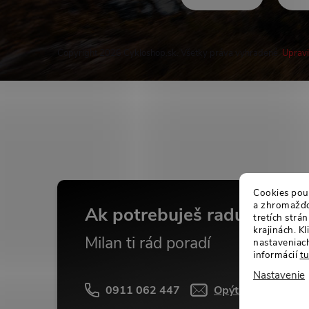
Copyright 2026
Cykloshop.sk
. Všetky práva vyhradené.
Upravi
Buďte v obraze
Cookies použ
a zhromažďov
Ak potrebuješ radu...
tretích str
krajinách. K
Milan ti rád poradí
nastaveniach
informácií
t
Nastavenie
0911 062 447
Opýtať sa