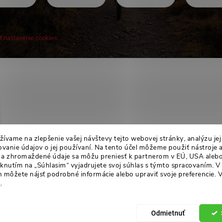
ť nastavenie cookies
! Novinky, rozhovory, tipy a triky.
ívame na zlepšenie vašej návštevy tejto webovej stránky, analýzu je
anie údajov o jej používaní. Na tento účel môžeme použiť nástroje 
án a zhromaždené údaje sa môžu preniesť k partnerom v EÚ, USA alebo
liknutím na „Súhlasim“ vyjadrujete svoj súhlas s týmto spracovaním. V
 môžete nájsť podrobné informácie alebo upraviť svoje preferencie.
V
u
.
Odmietnuť