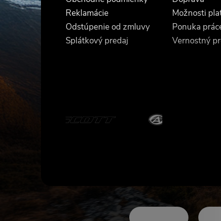
t
Reklamácie
Možnosti pla
Odstúpenie od zmluvy
Ponuka prác
i
Splátkový predaj
Vernostný p
e