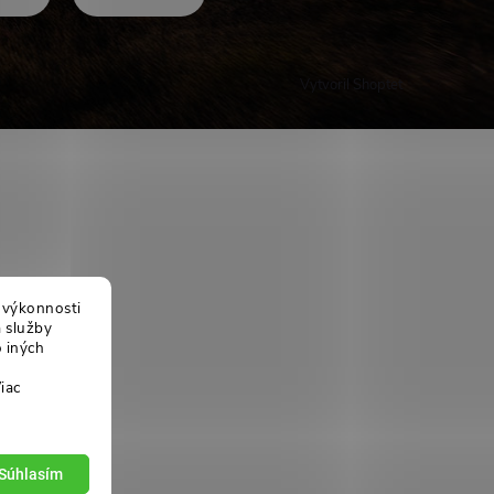
Vytvoril Shoptet
j výkonnosti
a služby
 iných
iac
Súhlasím