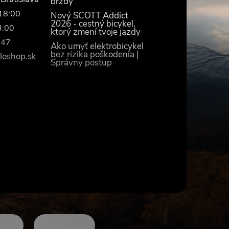
brzdy
–18:00
Nový SCOTT Addict
2026 - cestný bicykel,
3:00
ktorý zmení tvoje jazdy
447
Ako umyť elektrobicykel
bez rizika poškodenia |
loshop.sk
Správny postup