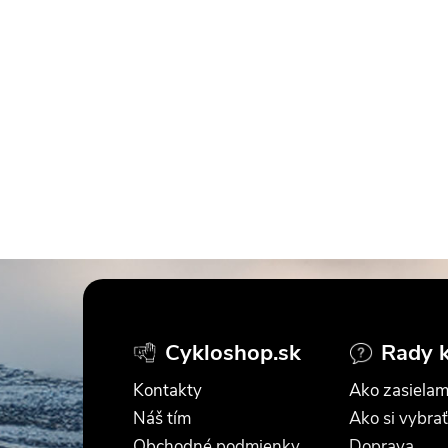
Z
á
Cykloshop.sk
Rady 
p
Kontakty
Ako zasielam
ä
Náš tím
Ako si vybrať
Obchodné podmienky
Doprava