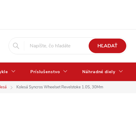
HĽADAŤ
ykle
Príslušenstvo
Náhradné diely
lesá
Kolesá Syncros Wheelset Revelstoke 1.0S, 30Mm