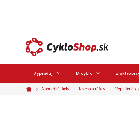
Prejsť
na
obsah
Výpredaj
Bicykle
Elektrobic
Náhradné diely
Kolesá a ráfiky
Vypletené ko
Domov