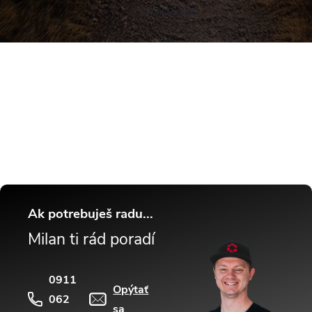
Vytvoril Shoptet
Buďte v obraze! Novinky, rozhovory,
tipy a triky.
Ak potrebuješ radu...
Milan ti rád poradí
0911
Opýtať
062
sa