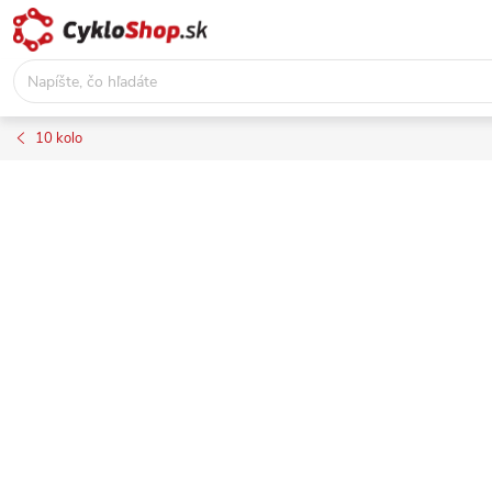
Prejsť
na
obsah
10 kolo