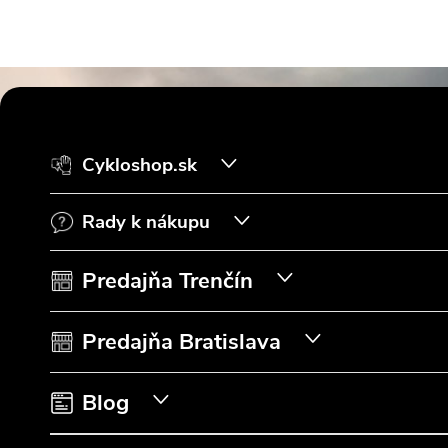
Z
á
Cykloshop.sk
p
Rady k nákupu
ä
t
Predajňa Trenčín
i
Predajňa Bratislava
e
Blog