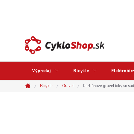
Prejsť
na
obsah
Výpredaj
Bicykle
Elektrobic
Bicykle
Gravel
Karbónové gravel biky so s
Domov