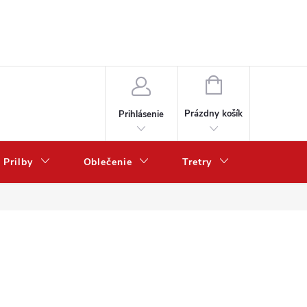
NÁKUPNÝ
KOŠÍK
Prázdny košík
Prihlásenie
Prilby
Oblečenie
Tretry
Poukazy