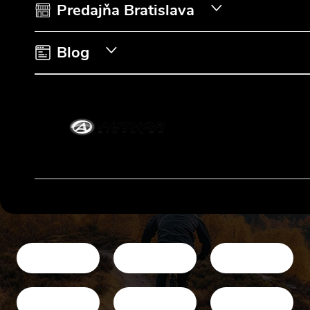
i
Predajňa Bratislava
e
Blog