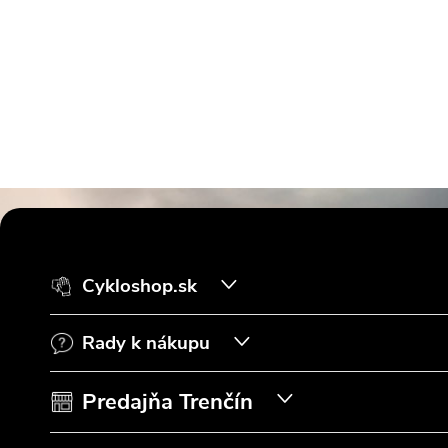
Z
á
Cykloshop.sk
p
Rady k nákupu
ä
t
Predajňa Trenčín