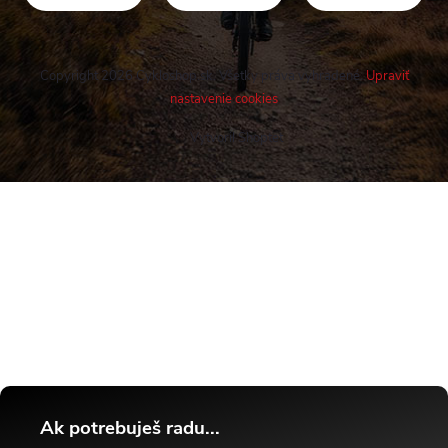
Copyright 2026
Cykloshop.sk
. Všetky práva vyhradené.
Upraviť
nastavenie cookies
Vytvoril Shoptet
Buďte v obraze! Novinky, rozhovory,
tipy a triky.
Ak potrebuješ radu...