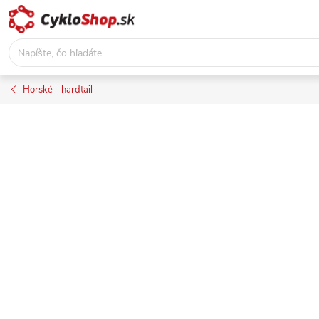
Prejsť
na
obsah
Horské - hardtail