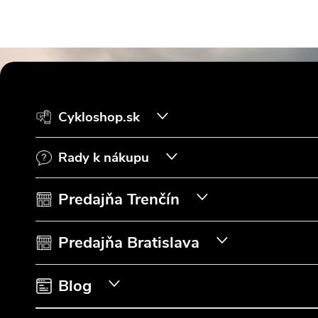
Z
á
Cykloshop.sk
p
Rady k nákupu
ä
t
Predajňa Trenčín
i
Predajňa Bratislava
e
Blog