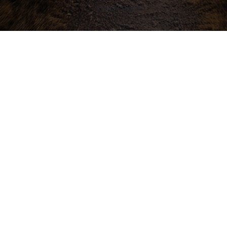
Vytvoril Shoptet
Buďte v obraze! Novinky, rozhovory,
tipy a triky.