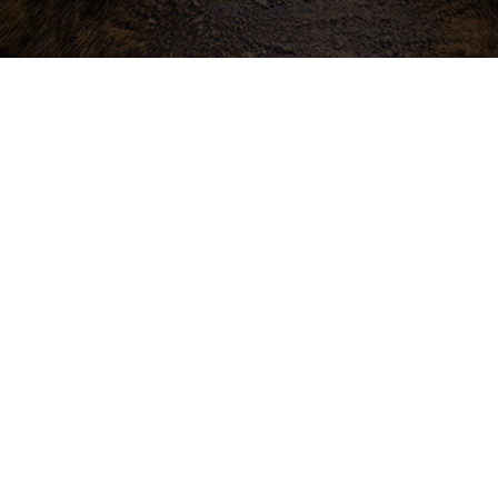
Vytvoril Shoptet
Buďte v obraze! Novinky, rozhovory,
tipy a triky.