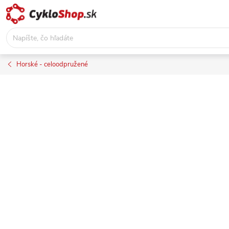
Prejsť
na
obsah
Horské - celoodpružené