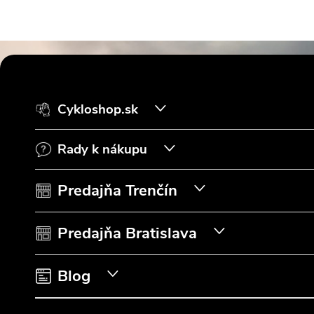
Z
á
Cykloshop.sk
p
Rady k nákupu
ä
t
Predajňa Trenčín
i
Predajňa Bratislava
e
Blog