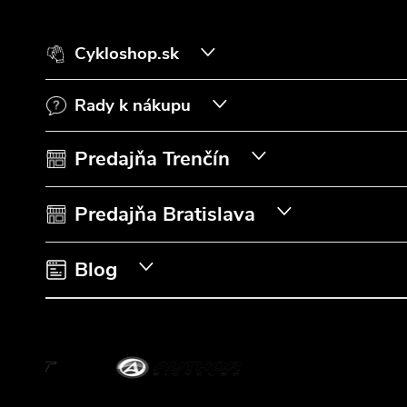
á
Cykloshop.sk
p
Rady k nákupu
ä
t
Predajňa Trenčín
i
Predajňa Bratislava
e
Blog