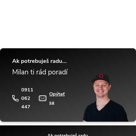
Buďte v obraze! Novinky, rozhovory,
tipy a triky.
Ak potrebuješ radu...
Milan ti rád poradí
0911
Opýtať
062
sa
447
Ak potrebuješ radu...