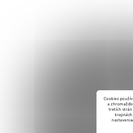
Cookies použív
a zhromažďov
tretích strá
krajinách
nastavenia