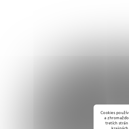
Cookies použív
a zhromažďov
tretích strá
krajinách