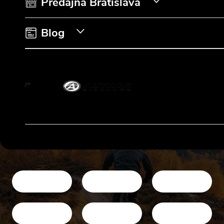
i
Predajňa Bratislava
e
Blog