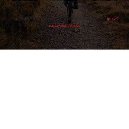
Copyright 2026
Cykloshop.sk
. Všetky práva vyhradené.
Upraviť
nastavenie cookies
Vytvoril Shoptet
Buďte v obraze! Novinky, rozhovory,
tipy a triky.