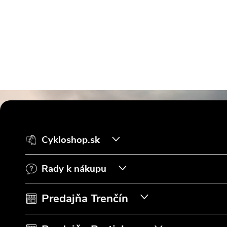
Z
á
Cykloshop.sk
p
Rady k nákupu
ä
t
Predajňa Trenčín