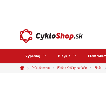
Prejsť
na
obsah
Výpredaj
Bicykle
Elektrobic
Príslušenstvo
Fľaše / Košíky na fľaše
Fľaše
Domov