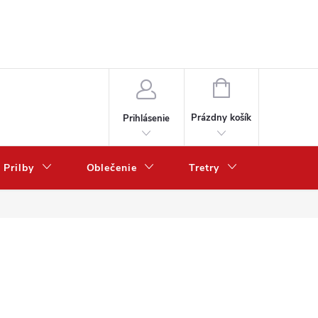
NÁKUPNÝ
KOŠÍK
Prázdny košík
Prihlásenie
Prilby
Oblečenie
Tretry
Poukazy