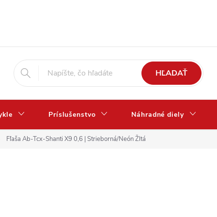
HĽADAŤ
ykle
Príslušenstvo
Náhradné diely
Fľaša Ab-Tcx-Shanti X9 0,6 | Strieborná/Neón Žltá