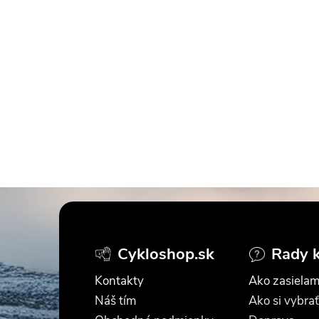
Z
á
Cykloshop.sk
Rady 
p
Kontakty
Ako zasielam
ä
Náš tím
Ako si vybrať