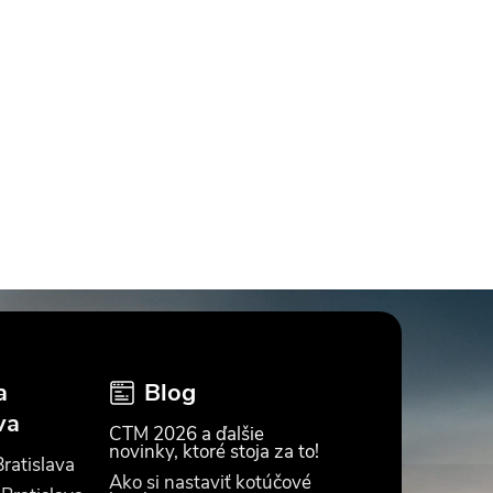
a
Blog
va
CTM 2026 a ďalšie
novinky, ktoré stoja za to!
ratislava
Ako si nastaviť kotúčové