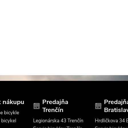
k nákupu
Predajňa
Predajň
Trenčín
Bratisla
e bicykle
 bicykel
Legionárska 43 Trenčín
Hrdličkova 34 B