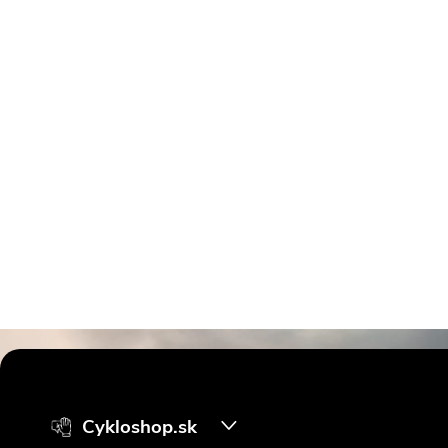
Z
á
Cykloshop.sk