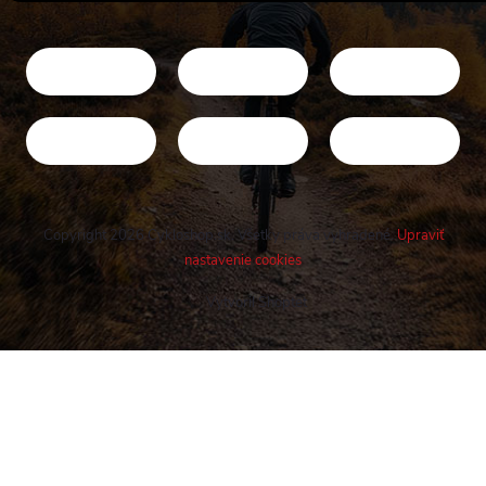
Copyright 2026
Cykloshop.sk
. Všetky práva vyhradené.
Upraviť
nastavenie cookies
Vytvoril Shoptet
Buďte v obraze! Novinky, rozhovory,
tipy a triky.