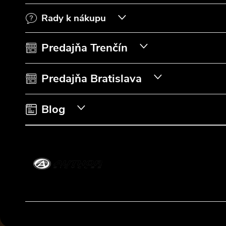
p
Rady k nákupu
ä
t
Predajňa Trenčín
i
Predajňa Bratislava
e
Blog