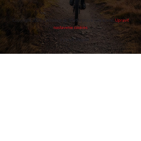
Copyright 2026
Cykloshop.sk
. Všetky práva vyhradené.
Upraviť
nastavenie cookies
Vytvoril Shoptet
Buďte v obraze! Novinky, rozhovory,
tipy a triky.