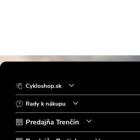
Z
á
Cykloshop.sk
p
Rady k nákupu
ä
t
Predajňa Trenčín