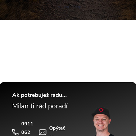
Vytvoril Shoptet
Buďte v obraze! Novinky, rozhovory,
tipy a triky.
Ak potrebuješ radu...
Milan ti rád poradí
0911
Opýtať
062