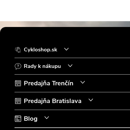
Z
á
Cykloshop.sk
p
Rady k nákupu
ä
t
Predajňa Trenčín
i
Predajňa Bratislava
e
Blog