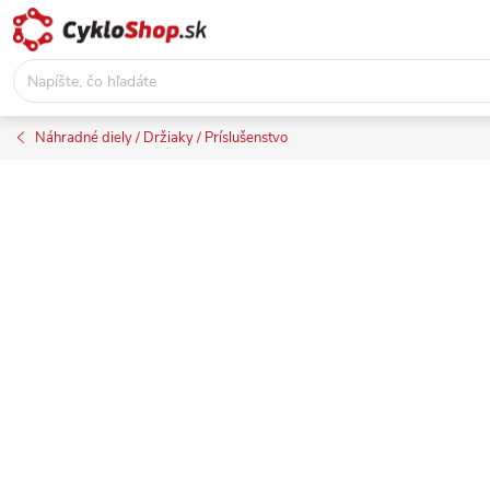
Prejsť
na
obsah
Náhradné diely / Držiaky / Príslušenstvo