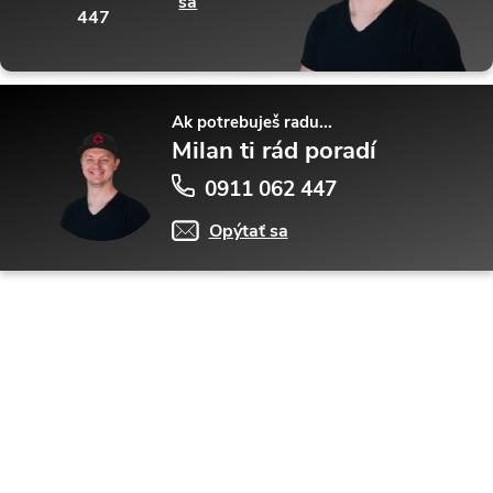
sa
447
Ak potrebuješ radu...
Milan ti rád poradí
0911 062 447
Opýtať sa