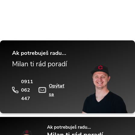
tipy a triky.
Ak potrebuješ radu...
Milan ti rád poradí
0911
Opýtať
062
sa
447
Ak potrebuješ radu...
Milan ti rád poradí