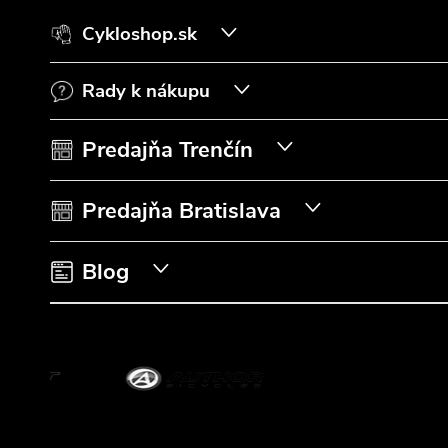
á
Cykloshop.sk
p
Rady k nákupu
ä
t
Predajňa Trenčín
i
Predajňa Bratislava
e
Blog