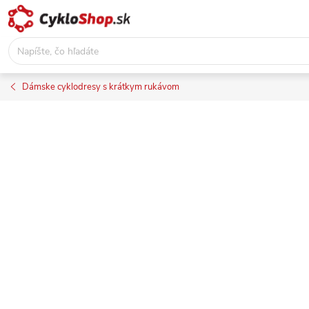
Prejsť
na
obsah
Dámske cyklodresy s krátkym rukávom