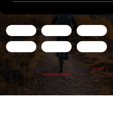
Copyright 2026
Cykloshop.sk
. Všetky práva vyhradené.
Upraviť
nastavenie cookies
Vytvoril Shoptet
Buďte v obraze! Novinky, rozhovory,