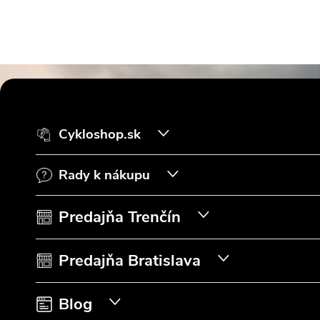
Z
á
Cykloshop.sk
p
Rady k nákupu
ä
t
Predajňa Trenčín
i
Predajňa Bratislava
e
Blog