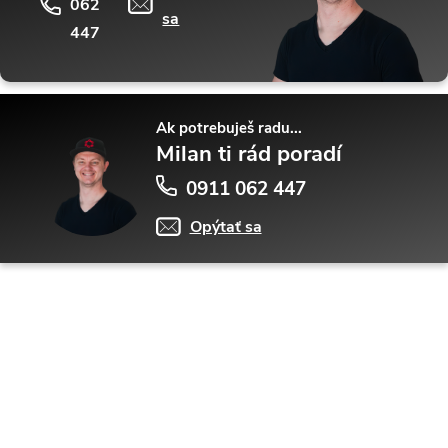
062
sa
447
Ak potrebuješ radu...
Milan ti rád poradí
0911 062 447
Opýtať sa