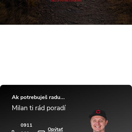
nastavenie cookies
Vytvoril Shoptet
Buďte v obraze! Novinky, rozhovory,
tipy a triky.
Ak potrebuješ radu...
Milan ti rád poradí
0911
Opýtať