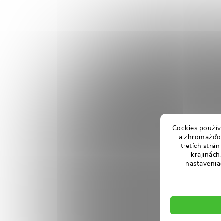
Cookies použív
a zhromažďov
tretích strá
krajinách
nastavenia