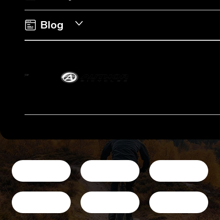
e
Blog