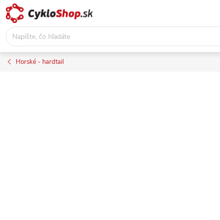
Prejsť
na
obsah
Horské - hardtail