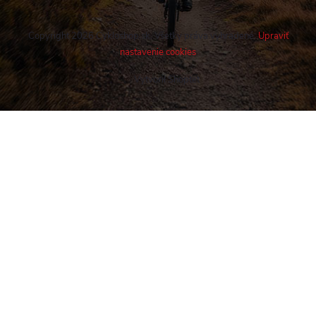
Copyright 2026
Cykloshop.sk
. Všetky práva vyhradené.
Upraviť
nastavenie cookies
Vytvoril Shoptet
Buďte v obraze! Novinky, rozhovory,
tipy a triky.