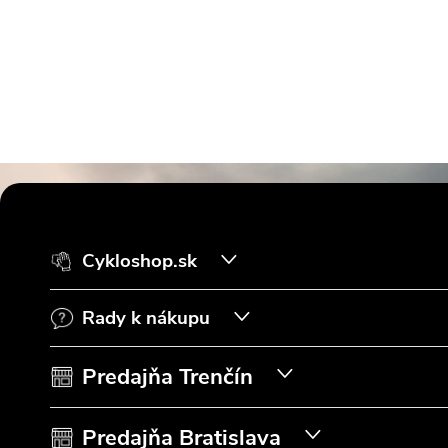
Z
á
Cykloshop.sk
p
Rady k nákupu
ä
t
Predajňa Trenčín
i
Predajňa Bratislava