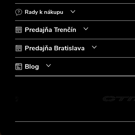
p
Rady k nákupu
ä
t
Predajňa Trenčín
i
Predajňa Bratislava
e
Blog