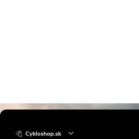
Z
á
Cykloshop.sk