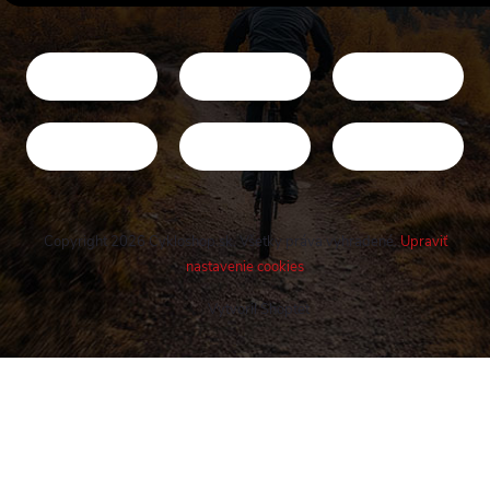
Copyright 2026
Cykloshop.sk
. Všetky práva vyhradené.
Upraviť
nastavenie cookies
Vytvoril Shoptet
Buďte v obraze! Novinky, rozhovory,
tipy a triky.