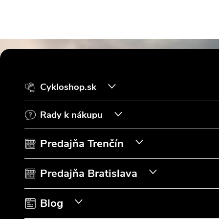
Z
á
Cykloshop.sk
p
Rady k nákupu
ä
t
Predajňa Trenčín
i
Predajňa Bratislava
e
Blog