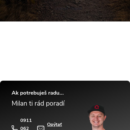
Vytvoril Shoptet
Buďte v obraze! Novinky, rozhovory,
tipy a triky.
Ak potrebuješ radu...
Milan ti rád poradí
0911
Opýtať
062