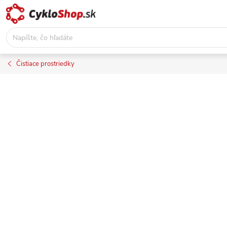
Prejsť
na
obsah
Čistiace prostriedky