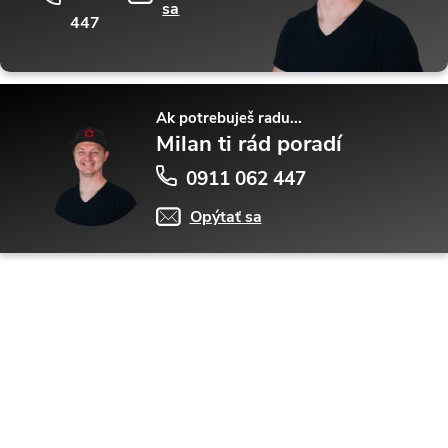
sa
447
Ak potrebuješ radu...
Milan ti rád poradí
0911 062 447
Opýtať sa