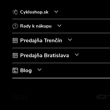
á
Cykloshop.sk
p
Rady k nákupu
ä
t
Predajňa Trenčín
i
Predajňa Bratislava
e
Blog