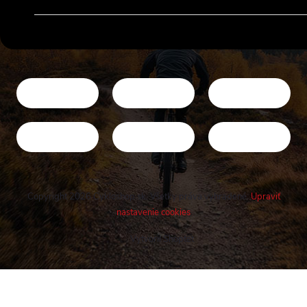
Copyright 2026
Cykloshop.sk
. Všetky práva vyhradené.
Upraviť
nastavenie cookies
Vytvoril Shoptet