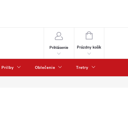
NÁKUPNÝ
KOŠÍK
Prázdny košík
Prihlásenie
Prilby
Oblečenie
Tretry
Poukazy