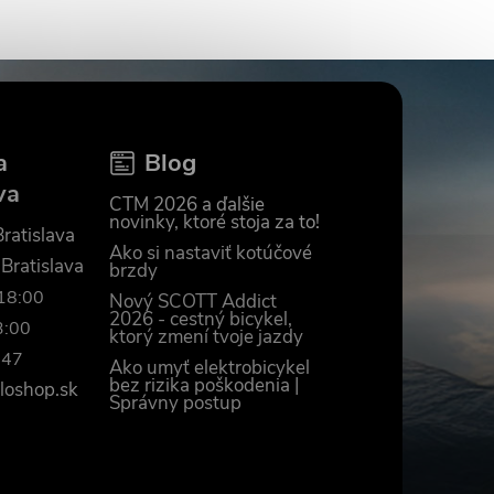
a
Blog
va
CTM 2026 a ďalšie
novinky, ktoré stoja za to!
ratislava
Ako si nastaviť kotúčové
 Bratislava
brzdy
–18:00
Nový SCOTT Addict
2026 - cestný bicykel,
3:00
ktorý zmení tvoje jazdy
447
Ako umyť elektrobicykel
bez rizika poškodenia |
loshop.sk
Správny postup