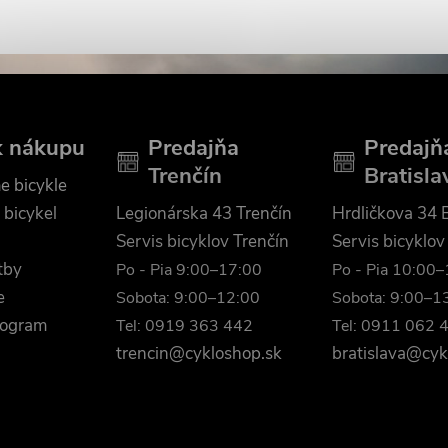
k nákupu
Predajňa
Predajň
Trenčín
Bratisla
e bicykle
 bicykel
Legionárska 43 Trenčín
Hrdličkova 34 B
Servis bicyklov Trenčín
Servis bicyklov
tby
Po - Pia 9:00–17:00
Po - Pia 10:00
e
Sobota: 9:00–12:00
Sobota: 9:00–1
rogram
Tel: 0919 363 442
Tel: 0911 062 
trencin@cykloshop.sk
bratislava@cyk