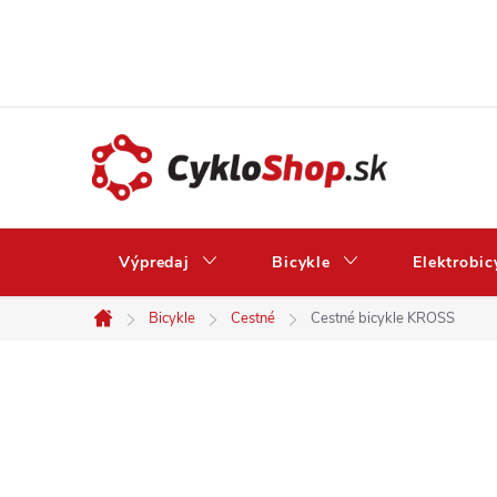
Prejsť
na
obsah
Výpredaj
Bicykle
Elektrobic
Bicykle
Cestné
Cestné bicykle KROSS
Domov