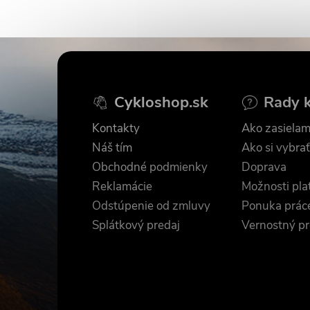
Z
á
Cykloshop.sk
Rady 
p
Kontakty
Ako zasielam
ä
Náš tím
Ako si vybrať
Obchodné podmienky
Doprava
t
Reklamácie
Možnosti pla
Odstúpenie od zmluvy
Ponuka prác
i
Splátkový predaj
Vernostný p
e