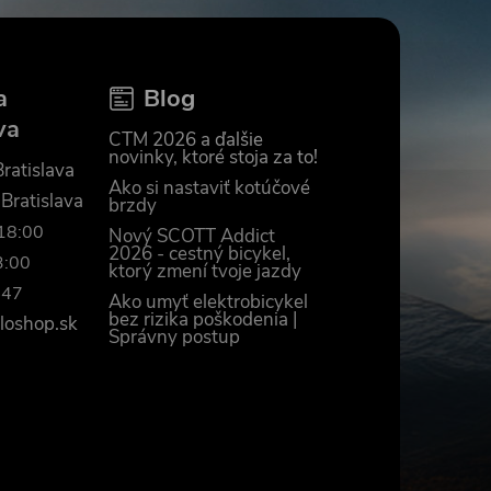
a
Blog
va
CTM 2026 a ďalšie
novinky, ktoré stoja za to!
ratislava
Ako si nastaviť kotúčové
 Bratislava
brzdy
–18:00
Nový SCOTT Addict
2026 - cestný bicykel,
3:00
ktorý zmení tvoje jazdy
447
Ako umyť elektrobicykel
bez rizika poškodenia |
loshop.sk
Správny postup