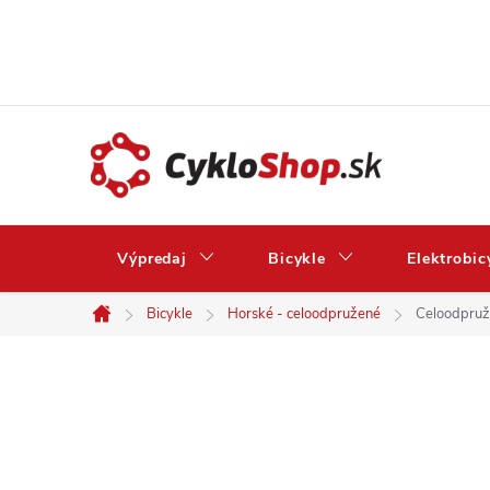
Prejsť
na
obsah
Výpredaj
Bicykle
Elektrobic
Bicykle
Horské - celoodpružené
Celoodpruže
Domov