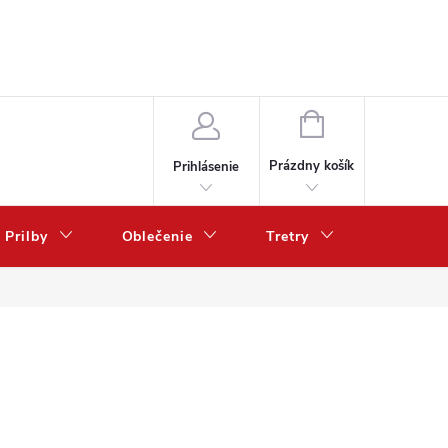
NÁKUPNÝ
KOŠÍK
Prázdny košík
Prihlásenie
Prilby
Oblečenie
Tretry
Poukazy