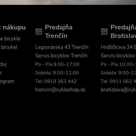
k nákupu
Predajňa
Predajň
Trenčín
Bratisla
e bicykle
 bicykel
Legionárska 43 Trenčín
Hrdličkova 34 B
Servis bicyklov Trenčín
Servis bicyklov
tby
Po - Pia 9:00–17:00
Po - Pia 10:00
e
Sobota: 9:00–12:00
Sobota: 9:00–1
rogram
Tel: 0919 363 442
Tel: 0911 062 
trencin@cykloshop.sk
bratislava@cyk