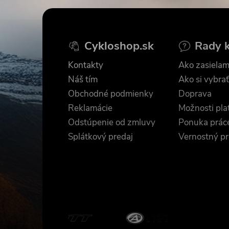
Z
á
Cykloshop.sk
Rady 
p
Kontakty
Ako zasielam
ä
Náš tím
Ako si vybrať
Obchodné podmienky
Doprava
t
Reklamácie
Možnosti pla
Odstúpenie od zmluvy
Ponuka prác
i
Splátkový predaj
Vernostný p
e