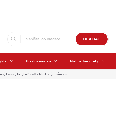
HĽADAŤ
ykle
Príslušenstvo
Náhradné diely
ný horský bicykel Scott s hliníkovým rámom