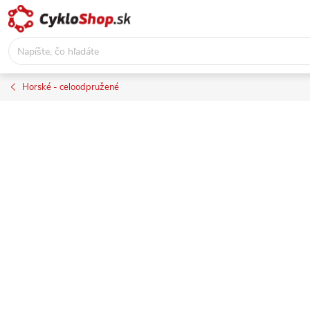
Prejsť
na
obsah
Horské - celoodpružené