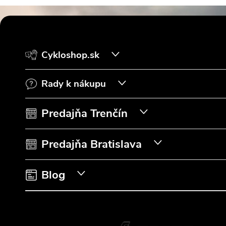
Z
á
Cykloshop.sk
p
Rady k nákupu
ä
t
Predajňa Trenčín
i
Predajňa Bratislava
e
Blog